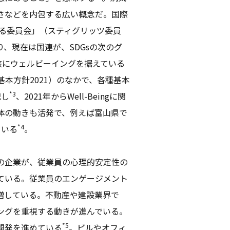
さなどを内包する広い概念だ。国際
する委員会」（スティグリッツ委員
、現在は国連が、SDGsの次のグ
中核にウェルビーイングを据えている
基本方針2021）のなかで、各種基本
*3
記し
、2021年からWell-Beingに関
体の動きも活発で、例えば富山県で
*4
ている
。
の企業が、従業員の心理的安定性の
ている。従業員のエンゲージメント
増している。不動産や建設業界で
ングを重視する動きが進んでいる。
*5
開発を進めている
。ビルやオフィ