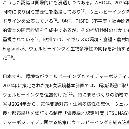
こうした認識は国際的にも浸透しつつある。WHOは、202
*7
同時に取り組む重要性を指摘しており
、ウェルビーイング
*8
ドラインを公表している
。現在、TISFD（不平等・社会
的資本の開示枠組を作成中であるが、その枠組検討のなかで
*9
重視されている
。欧州では、イギリスの環境・食糧・農村地域
Englandが、ウェルビーイングと生物多様性の関係を評価
*10
だ
。
日本でも、環境省がウェルビーイングとネイチャーポジティ
2024年に策定された第6次環境基本計画では、環境課題に
*11
ウェルビーイングを位置付けた
。特にまちづくりの領域で
省は2024年から、気候変動対策・生物多様性の確保・ウェ
良な都市緑地を認証する制度「優良緑地認定制度（TSUNAG
チャーポジティブに関する施策にウェルビーイングを組み込