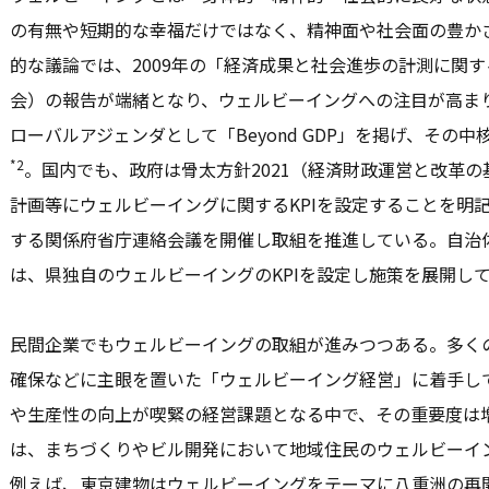
の有無や短期的な幸福だけではなく、精神面や社会面の豊か
的な議論では、2009年の「経済成果と社会進歩の計測に関
会）の報告が端緒となり、ウェルビーイングへの注目が高まり
ローバルアジェンダとして「Beyond GDP」を掲げ、その
*2
。国内でも、政府は骨太方針2021（経済財政運営と改革の
計画等にウェルビーイングに関するKPIを設定することを明
する関係府省庁連絡会議を開催し取組を推進している。自治
は、県独自のウェルビーイングのKPIを設定し施策を展開し
民間企業でもウェルビーイングの取組が進みつつある。多く
確保などに主眼を置いた「ウェルビーイング経営」に着手し
や生産性の向上が喫緊の経営課題となる中で、その重要度は
は、まちづくりやビル開発において地域住民のウェルビーイ
例えば、東京建物はウェルビーイングをテーマに八重洲の再