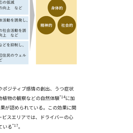
やポジティブ感情の創出、うつ症状
*14
動植物の観察などの自然体験
に加
効果が認められている。この効果に関
ービスエリアでは、ドライバーの心
*17
ている
。