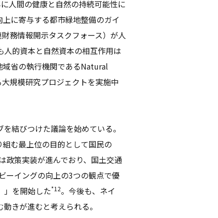
5年に人間の健康と自然の持続可能性に
向上に寄与する都市緑地整備のガイ
関連財務情報開示タスクフォース）が人
も人的資本と自然資本の相互作用は
省の執行機関であるNatural
する大規模研究プロジェクトを実施中
ブを結びつけた議論を始めている。
取り組む最上位の目的として国民の
は政策実装が進んでおり、国土交通
ルビーイングの向上の3つの観点で優
*12
）」を開始した
。今後も、ネイ
む動きが進むと考えられる。