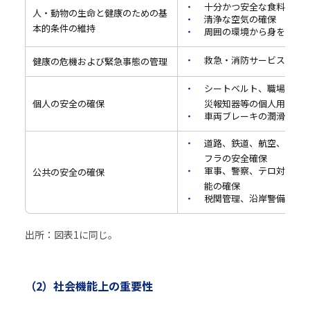
十分かつ安全な食料・水
人・動物の生命と健康のための基
清浄な空気の確保
本的条件の維持
周囲の環境から身を守る
救急・消防サービスを含
健康の危機および緊急事態の管理
シートベルト、職場での
個人の安全の確保
災報知器等の個人用安全
車両ブレーキの潤滑、製
道路、鉄道、航空、建物
フラの安全確保
軍事、警察、テロ対策、
公共の安全の確保
能の確保
税関管理、沿岸警備隊の
出所：図表1に同じ。
（2）社会機能上の重要性