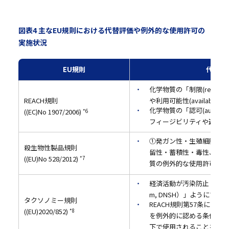
図表4 主なEU規則における代替評価や例外的な使用許可の
実施状況
EU規則
代替評
化学物質の「制限(restr
REACH規則
や利用可能性(availabili
化学物質の「認可(autho
((EC)No 1907/2006)
*6
フィージビリティや
適切さ
①発ガン性・生殖細胞変異
殺生物性製品規則
留性・蓄積性・毒性、④極
((EU)No 528/2012)
*7
質の例外的な使用許可条件
経済活動が汚染防止・管理に「重
m, DNSH）」ようにする
タクソノミー規則
REACH規則第57条に
((EU)2020/852)
*8
を例外的に認める条件（他
下で使用されることを事業