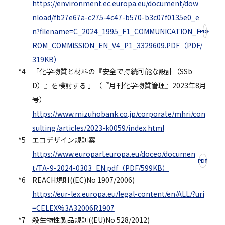
https://environment.ec.europa.eu/document/dow
nload/fb27e67a-c275-4c47-b570-b3c07f0135e0_e
n?filename=C_2024_1995_F1_COMMUNICATION_F
ROM_COMMISSION_EN_V4_P1_3329609.PDF（PDF/
319KB）
*4
「化学物質と材料の『安全で持続可能な設計（SSb
D）』を検討する 」（『月刊化学物質管理』2023年8月
号）
https://www.mizuhobank.co.jp/corporate/mhri/con
sulting/articles/2023-k0059/index.html
*5
エコデザイン規則案
https://www.europarl.europa.eu/doceo/documen
t/TA-9-2024-0303_EN.pdf（PDF/599KB）
*6
REACH規則((EC)No 1907/2006)
https://eur-lex.europa.eu/legal-content/en/ALL/?uri
=CELEX%3A32006R1907
*7
殺生物性製品規則((EU)No 528/2012)