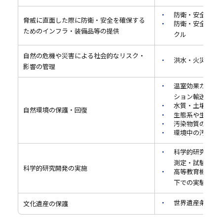
防衛・安全保障
脅威に直面した際に防衛・安全を確保する
防衛・安全保障
ためのインフラ・装備品等の提供
クル
自然の危機や災害による社会的なリスク・
洪水・火災・地
影響の管理
温室効果ガス排
ション輸送技術
水質・土壌・大
自然環境の保護・回復
生態系や生物多
汚染物質の分析
環境中の汚染物
科学的研究開発
測定・試験
科学的研究開発の実施
高等教育機関（
下での実験
世界遺産条約の
文化遺産の保護