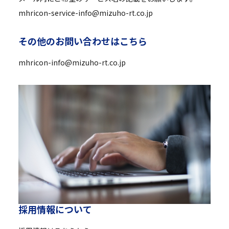
mhricon-service-info@mizuho-rt.co.jp
そ
の
他
の
お
問
い
合
わ
せ
は
こ
ち
ら
mhricon-info@mizuho-rt.co.jp
採
用
情
報
に
つ
い
て