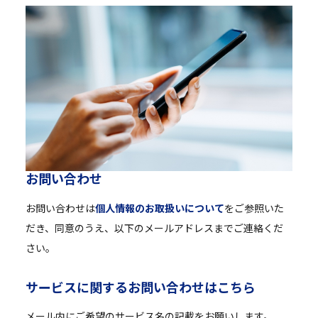
お
問
い
合
わ
せ
お問い合わせは
個人情報のお取扱いについて
をご参照いた
だき、同意のうえ、以下のメールアドレスまでご連絡くだ
さい。
サ
ー
ビ
ス
に
関
す
る
お
問
い
合
わ
せ
は
こ
ち
ら
メール内にご希望のサービス名の記載をお願いします。