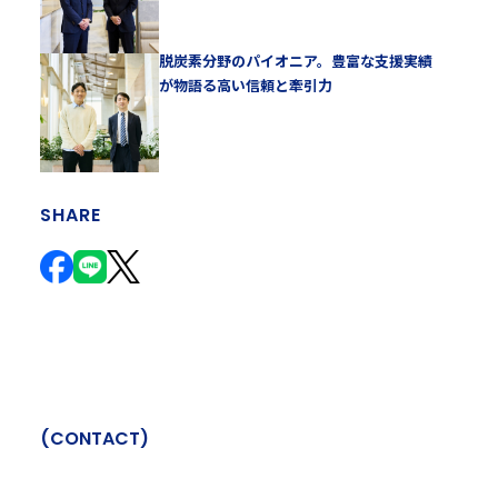
脱炭素分野のパイオニア。豊富な支援実績
が物語る高い信頼と牽引力
SHARE
(
C
O
N
T
A
C
T
)