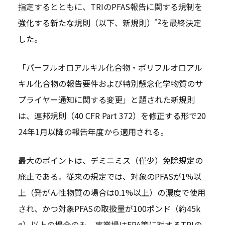
指定するとともに、TRIのPFAS報告に関する規制を
*2
強化する新たな規則（以下、新規則）
を最終決定
した。
「パーフルオロアルキル化合物・ポリフルオロアル
キル化合物の報告要件および特別懸念化学物質のサ
プライヤー通知に関する変更」と題された新規則
は、連邦規則（40 CFR Part 372）を修正する形で20
24年1月以降の報告年度から適用される。
最大のポイントは、デミニミス（僅少）免除規定の
廃止である。従来の規定では、対象のPFASが1%以
上（発がん性物質の場合は0.1%以上）の濃度で使用
され、かつ対象PFASの取扱量が100ポンド（約45k
g）以上の場合のみ、事業場はEPA等に対するTRIの