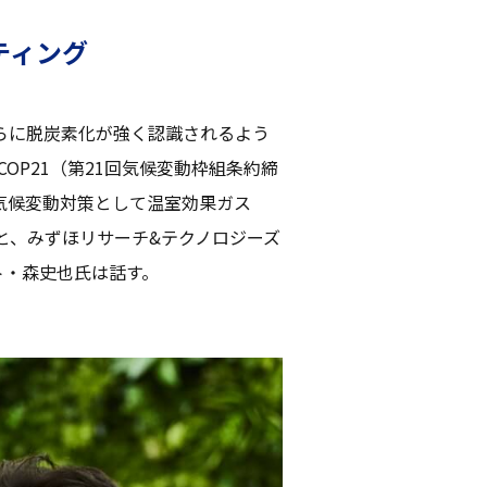
ティング
らに脱炭素化が強く認識されるよう
COP21（第21回気候変動枠組条約締
気候変動対策として温室効果ガス
と、みずほリサーチ&テクノロジーズ
ト・森史也氏は話す。