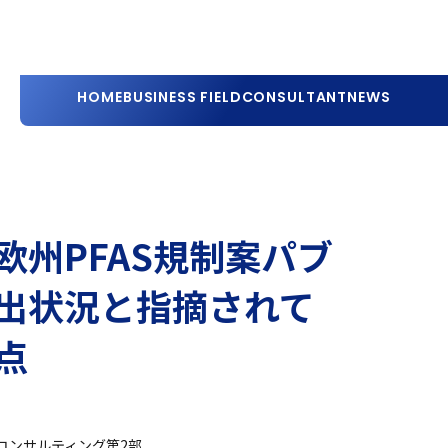
HOME
BUSINESS FIELD
CONSULTANT
NEWS
欧州PFAS規制案パブ
出状況と指摘されて
点
コンサルティング第2部