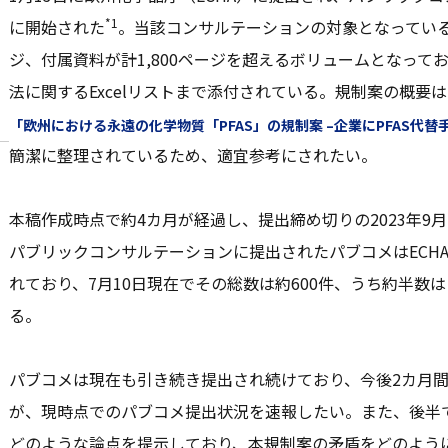
*1
に開始された
。当該コンサルテーションの対象となっている
ジ、付属資料が計1,800ページを超えるボリュームとなってお
法に関するExcelリストまで添付されている。規制案の概要は
「欧州における永遠の化学物質「PFAS」の規制案 –企業にPFAS代替
簡潔に整理されているため、適宜参考にされたい。
本稿作成時点で約4カ月が経過し、提出締め切りの2023年9
パブリックコンサルテーションに提出されたパブコメはECH
れており、7月10日現在でその総数は約600件、うち約半数
る。
パブコメは現在も引き続き提出され続けており、今後2カ月
が、現時点でのパブコメ提出状況を速報したい。また、後半
どのような論点を提示しており、本規制案の矛盾をどのよう