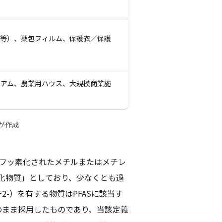
ル等）、薬包フィルム、保護衣／保護
ジアム、農業用ハウス、大規模商業施
が作成
全にフッ素化されたメチルまたはメチレ
ッ素化物質」としており、少なくとも過
2-）を有する物質はPFASに該当す
のまま採用したものであり、当該定義