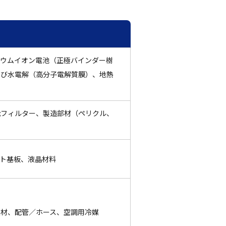
チウムイオン電池（正極バインダー樹
よび水電解（高分子電解質膜）、地熱
能フィルター、製造部材（ペリクル、
ト基板、液晶材料
覆材、配管／ホース、空調用冷媒