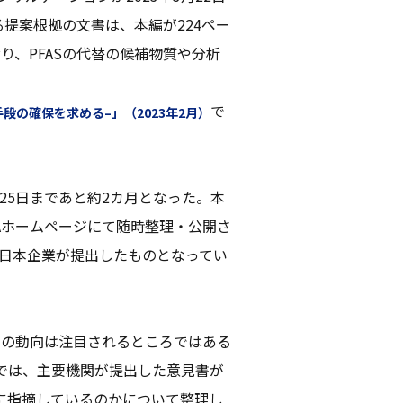
提案根拠の文書は、本編が224ペー
り、PFASの代替の候補物質や分析
で
手段の確保を求める–」（2023年2月）
月25日まであと約2カ月となった。本
Aホームページにて随時整理・公開さ
は日本企業が提出したものとなってい
間の動向は注目されるところではある
では、主要機関が提出した意見書が
に指摘しているのかについて整理し