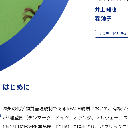
井上 知也
森 涼子
サステナビリティ
はじめに
欧州の化学物質管理規制であるREACH規則において、有機フ
る
が5加盟国（デンマーク、ドイツ、オランダ、ノルウェー、ス
1月13日に欧州化学品庁（ECHA）に提出され、パブリックコン