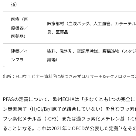
道）
医療（医
医療部材（血液バッグ、人工血管、カテーテ
療機器／
具、医薬品
医薬品）
建築／イ
塗料、発泡剤、空調用冷媒、膜構造物（スタ
ンフラ
設等）
*2
出所：FCJウェビナー資料
に基づきみずほリサーチ&テクノロジーズ
PFASの定義について、欧州ECHAは「少なくとも1つの完
ン炭素原子（H/Cl/Br/I原子が結合していない）を含むフ
フッ素化メチル基（-CF3）または過フッ素化メチレン基（-CF
*3
ることになる。これは2021年にOECDが公表した定義
をそ