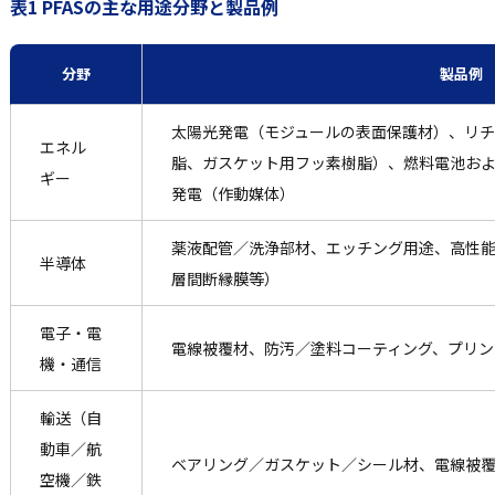
表1 PFASの主な用途分野と製品例
分野
製品例
太陽光発電（モジュールの表面保護材）、リ
エネル
脂、ガスケット用フッ素樹脂）、燃料電池お
ギー
発電（作動媒体）
薬液配管／洗浄部材、エッチング用途、高性
半導体
層間断縁膜等）
電子・電
電線被覆材、防汚／塗料コーティング、プリン
機・通信
輸送（自
動車／航
ベアリング／ガスケット／シール材、電線被
空機／鉄