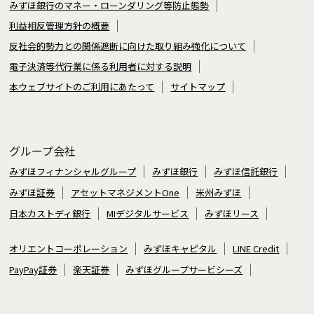
みずほ銀行のマネー・ローンダリング等防止態勢
利益相反管理方針の概要
反社会的勢力との関係遮断に向けた取り組み強化について
電子決済等代行業に係る利用者に対する説明
本ウェブサイトのご利用にあたって
サイトマップ
グループ会社
みずほフィナンシャルグループ
みずほ銀行
みずほ信託銀行
みずほ証券
アセットマネジメントOne
米州みずほ
日本カストディ銀行
MIデジタルサービス
みずほリース
オリエントコーポレーション
みずほキャピタル
LINE Credit
PayPay証券
楽天証券
みずほグループサービシーズ