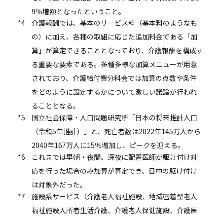
9％増額となったということ。
*4
介護報酬では、基本のサービス料（基本料のようなも
の）に加え、各種の取組に応じた追加料金である「加
算」が算定できることとなっており、介護報酬を構成す
る重要な要素である。多種多様な加算メニューが用意
されており、介護給付費分科会では加算の点数や条件
をどのように設定するかについて激しい議論が行われ
ることとなる。
*5
国立社会保障・人口問題研究所「日本の将来推計人口
（令和5年推計）」と、死亡者数は2022年145万人から
2040年167万人に15％増加し、ピークを迎える。
*6
これまでは早朝・夜間、深夜に配置医師が駆け付け対
応を行った場合のみ加算が算定でき、日中の駆け付け
は対象外だった。
*7
施設系サービス（介護老人福祉施設、地域密着型老人
福祉施設入所者生活介護、介護老人保健施設、介護医