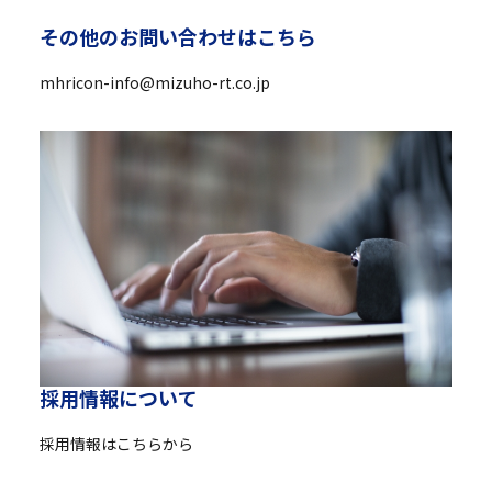
そ
の
他
の
お
問
い
合
わ
せ
は
こ
ち
ら
mhricon-info@mizuho-rt.co.jp
採
用
情
報
に
つ
い
て
採用情報はこちらから