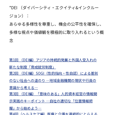
*DEI （ダイバーシティ・エクイティ&インクルー
ジョン）：
あらゆる多様性を尊重し、機会の公平性を確保し、
多様な視点や価値観を積極的に取り入れるという概
念
第1回 （DEI編）アジアの持続的発展と外国人受入れの
新たな制度「育成就労制度」
第2回 （DEI編）SOGI（性的指向・性自認）による差別
のない社会への道のり ―地域金融機関の現状や行員の
意識から考える―
第3回 （DEI編）「意味のある」人的資本経営の情報開
示実践のキーポイント ―自社の適切な「位置情報把
握」から始めよう―
第4回（ヘルスケア編）医療と介護を連続的にとらえる