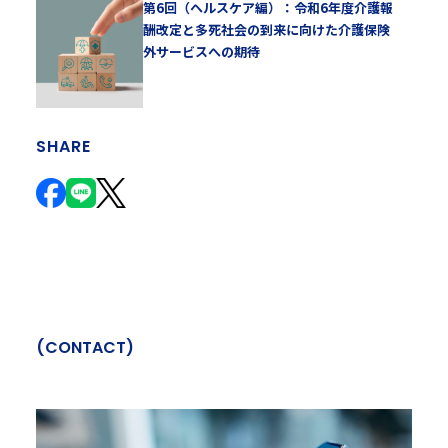
第6回（ヘルスケア編）：令和6年度介護報
酬改定と多死社会の到来に向けた介護保険
外サービスへの期待
SHARE
(
C
O
N
T
A
C
T
)