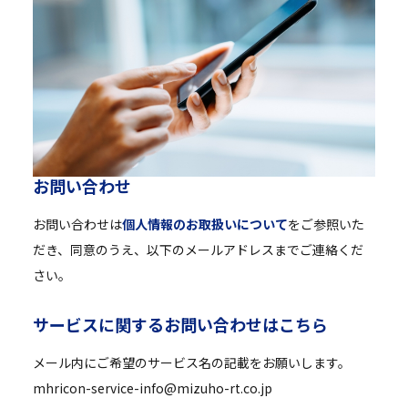
お
問
い
合
わ
せ
お問い合わせは
個人情報のお取扱いについて
をご参照いた
だき、同意のうえ、以下のメールアドレスまでご連絡くだ
さい。
サ
ー
ビ
ス
に
関
す
る
お
問
い
合
わ
せ
は
こ
ち
ら
メール内にご希望のサービス名の記載をお願いします。
mhricon-service-info@mizuho-rt.co.jp