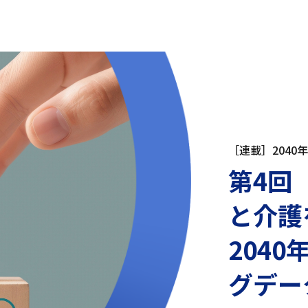
［連載］204
第4回
と介護
204
グデー