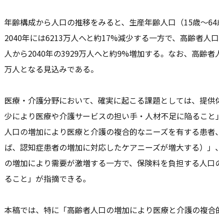
年齢構成から人口の推移をみると、生産年齢人口（15歳～64歳
2040年には6213万人へと約17%減少する一方で、高齢者人口（
人から2040年の3929万人へと約9%増加する。なお、高齢者人
万人となる見込みである。
医療・介護分野において、確実に起こる課題としては、提供
少により医療や介護サービスの担い手・人材不足に陥ること
人口の増加により医療と介護の複合的なニーズを有する患者
ば、認知症患者の増加に対応したケアニーズが増大する）」
の増加により需要が激増する一方で、保険料を負担する人口
ること」が指摘できる。
本稿では、特に「高齢者人口の増加により医療と介護の複合