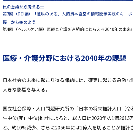
員の意識から考える―
第3回（DEI編）「意味のある」人的資本経営の情報開示実践のキーポ
握」から始めよう―
第4回（ヘルスケア編）医療と介護を連続的にとらえる2040年の未
医療・介護分野における2040年の課題
日本社会の未来に起こり得る課題には、確実に起こる急激な
大きな影響を与える。
国立社会保障・人口問題研究所の「日本の将来推計人口（令
生中位(死亡中位)推計によると、総人口は2020年の1億2615万
と、約10%減少、さらに2056年には1億人を切ることが推計