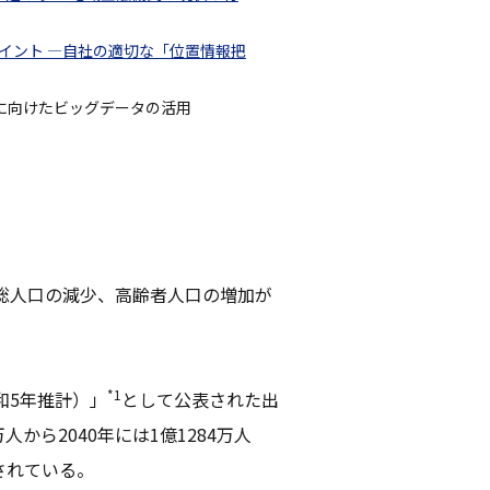
イント ―自社の適切な「位置情報把
来に向けたビッグデータの活用
総人口の減少、高齢者人口の増加が
*1
和5年推計）」
として公表された出
人から2040年には1億1284万人
されている。