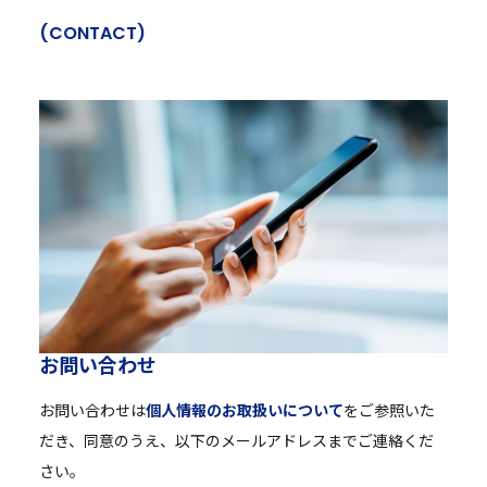
(
C
O
N
T
A
C
T
)
お
問
い
合
わ
せ
お問い合わせは
個人情報のお取扱いについて
をご参照いた
だき、同意のうえ、以下のメールアドレスまでご連絡くだ
さい。