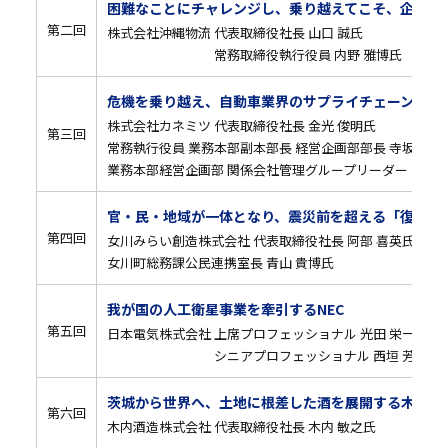
困難なことにチャレンジし、乗り越えてこそ、企業も
第二回
株式会社沖縄物流 代表取締役社長 山口 誠氏
常務取締役執行役員 内野 雅博氏
危機を乗り越え、自動車業界のサプライチェーン強靭
株式会社カネミツ 代表取締役社長 金光 俊明氏
第三回
常務執行役員 業務本部副本部長 経営企画部部長 寺坂 孝雄
業務本部経営企画部 関係会社管理グループリーダー 松村 
官・民・地域が一体となり、震災前を超える「復興」
第四回
女川みらい創造株式会社 代表取締役社長 阿部 喜英氏
女川町総務課公民連携室長 青山 貴博氏
我が国の人工衛星事業を牽引するNEC
第五回
日本電気株式会社 上席プロフェッショナル 光田 栄一氏
シニアプロフェッショナル 西垣 芳幸氏
茨城から世界へ、土地に根差した酒を展開する木内酒
第六回
木内酒造株式会社 代表取締役社長 木内 敏之氏