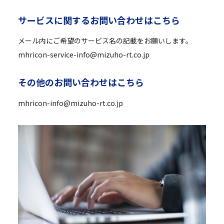
サ
ー
ビ
ス
に
関
す
る
お
問
い
合
わ
せ
は
こ
ち
ら
メール内にご希望のサービス名の記載をお願いします。
mhricon-service-info@mizuho-rt.co.jp
そ
の
他
の
お
問
い
合
わ
せ
は
こ
ち
ら
mhricon-info@mizuho-rt.co.jp