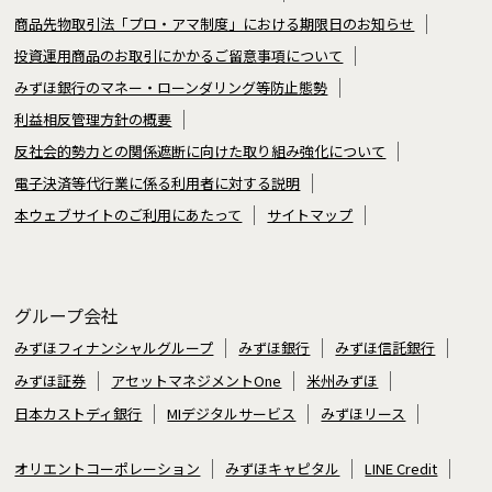
商品先物取引法「プロ・アマ制度」における期限日のお知らせ
投資運用商品のお取引にかかるご留意事項について
みずほ銀行のマネー・ローンダリング等防止態勢
利益相反管理方針の概要
反社会的勢力との関係遮断に向けた取り組み強化について
電子決済等代行業に係る利用者に対する説明
本ウェブサイトのご利用にあたって
サイトマップ
グループ会社
みずほフィナンシャルグループ
みずほ銀行
みずほ信託銀行
みずほ証券
アセットマネジメントOne
米州みずほ
日本カストディ銀行
MIデジタルサービス
みずほリース
オリエントコーポレーション
みずほキャピタル
LINE Credit