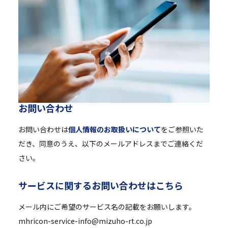
お
問
い
合
わ
せ
お問い合わせは
個人情報のお取扱いについて
をご参照いた
だき、同意のうえ、以下のメールアドレスまでご連絡くだ
さい。
サ
ー
ビ
ス
に
関
す
る
お
問
い
合
わ
せ
は
こ
ち
ら
メール内にご希望のサービス名の記載をお願いします。
mhricon-service-info@mizuho-rt.co.jp