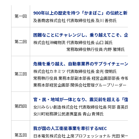
900年以上の歴史を持つ「かまぼこ」の伝統と新商品
第一回
及善商店株式会社 代表取締役社長 及川 善弥氏
困難なことにチャレンジし、乗り越えてこそ、企業も
第二回
株式会社沖縄物流 代表取締役社長 山口 誠氏
常務取締役執行役員 内野 雅博氏
危機を乗り越え、自動車業界のサプライチェーン強靭
株式会社カネミツ 代表取締役社長 金光 俊明氏
第三回
常務執行役員 業務本部副本部長 経営企画部部長 寺坂 孝雄
業務本部経営企画部 関係会社管理グループリーダー 松村 
官・民・地域が一体となり、震災前を超える「復興」
第四回
女川みらい創造株式会社 代表取締役社長 阿部 喜英氏
女川町総務課公民連携室長 青山 貴博氏
我が国の人工衛星事業を牽引するNEC
第五回
日本電気株式会社 上席プロフェッショナル 光田 栄一氏