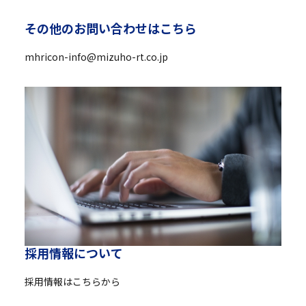
そ
の
他
の
お
問
い
合
わ
せ
は
こ
ち
ら
mhricon-info@mizuho-rt.co.jp
採
用
情
報
に
つ
い
て
採用情報はこちらから