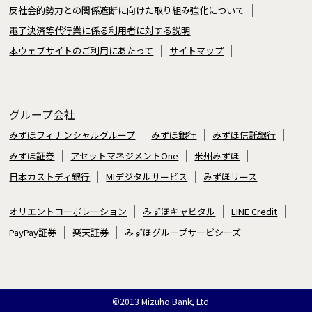
反社会的勢力との関係遮断に向けた取り組み強化について
電子決済等代行業に係る利用者に対する説明
本ウェブサイトのご利用にあたって
サイトマップ
グループ会社
みずほフィナンシャルグループ
みずほ銀行
みずほ信託銀行
みずほ証券
アセットマネジメントOne
米州みずほ
日本カストディ銀行
MIデジタルサービス
みずほリース
オリエントコーポレーション
みずほキャピタル
LINE Credit
PayPay証券
楽天証券
みずほグループサービシーズ
©2013 Mizuho Bank, Ltd.