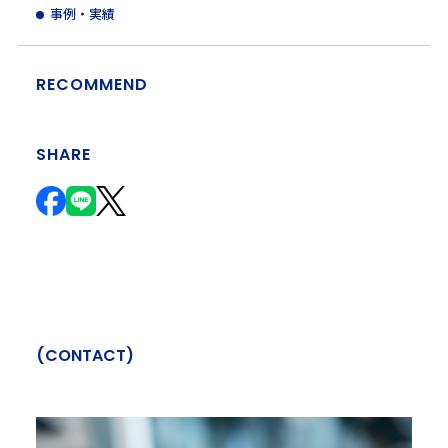
事例・実績
RECOMMEND
SHARE
(
C
O
N
T
A
C
T
)