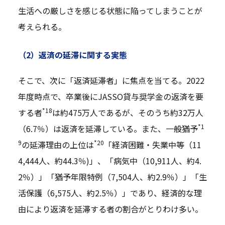
生活への厳しさを感じる状態に陥ってしまうことが
考えられる。
（2）返済の延滞に関する実態
そこで、次に「返済延滞者」に焦点を当てる。2022
年度時点で、卒業後にJASSO貸与奨学金の返済を要
*18
する者
は約475万人であるが、そのうち約32万人
*1
（6.7％）は返済を延滞している。また、一般猶予
9
*20
の延滞理由の上位は
「経済困難・失業中等（11
4,444人、約44.3％)」、「病気中（10,911人、約4.
2％）」「猶予年限特例（7,504人、約2.9％）」「生
活保護（6,575人、約2.5％）」であり、経済的な理
由により返済を延滞する者の割合がとりわけ多い。