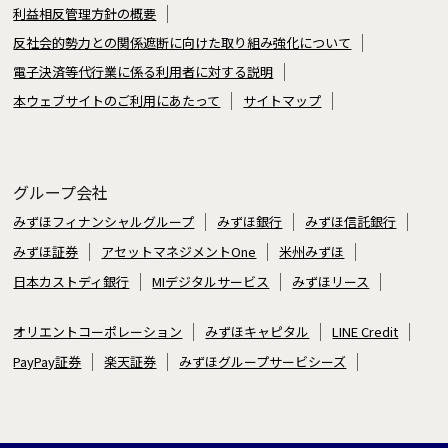
利益相反管理方針の概要
反社会的勢力との関係遮断に向けた取り組み強化について
電子決済等代行業に係る利用者に対する説明
本ウェブサイトのご利用にあたって
サイトマップ
グループ会社
みずほフィナンシャルグループ
みずほ銀行
みずほ信託銀行
みずほ証券
アセットマネジメントOne
米州みずほ
日本カストディ銀行
MIデジタルサービス
みずほリース
オリエントコーポレーション
みずほキャピタル
LINE Credit
PayPay証券
楽天証券
みずほグループサービシーズ