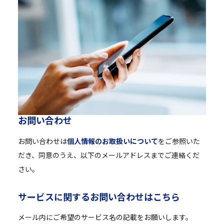
お
問
い
合
わ
せ
お問い合わせは
個人情報のお取扱いについて
をご参照いた
だき、同意のうえ、以下のメールアドレスまでご連絡くだ
さい。
サ
ー
ビ
ス
に
関
す
る
お
問
い
合
わ
せ
は
こ
ち
ら
メール内にご希望のサービス名の記載をお願いします。