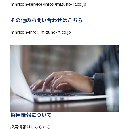
mhricon-service-info@mizuho-rt.co.jp
そ
の
他
の
お
問
い
合
わ
せ
は
こ
ち
ら
mhricon-info@mizuho-rt.co.jp
採
用
情
報
に
つ
い
て
採用情報はこちらから