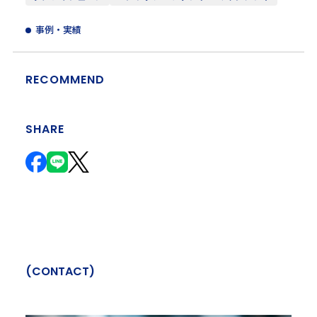
事例・実績
RECOMMEND
SHARE
(
C
O
N
T
A
C
T
)