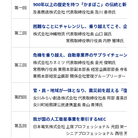
900年以上の歴史を持つ「かまぼこ」の伝統と新商品
第一回
及善商店株式会社 代表取締役社長 及川 善弥氏
困難なことにチャレンジし、乗り越えてこそ、企業も
第二回
株式会社沖縄物流 代表取締役社長 山口 誠氏
常務取締役執行役員 内野 雅博氏
危機を乗り越え、自動車業界のサプライチェーン強靭
株式会社カネミツ 代表取締役社長 金光 俊明氏
第三回
常務執行役員 業務本部副本部長 経営企画部部長 寺坂 孝雄
業務本部経営企画部 関係会社管理グループリーダー 松村 
官・民・地域が一体となり、震災前を超える「復興」
第四回
女川みらい創造株式会社 代表取締役社長 阿部 喜英氏
女川町総務課公民連携室長 青山 貴博氏
我が国の人工衛星事業を牽引するNEC
第五回
日本電気株式会社 上席プロフェッショナル 光田 栄一氏
シニアプロフェッショナル 西垣 芳幸氏