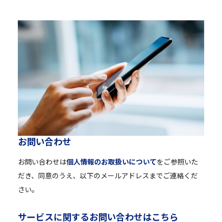
お
問
い
合
わ
せ
お問い合わせは
個人情報のお取扱いについて
をご参照いた
だき、同意のうえ、以下のメールアドレスまでご連絡くだ
さい。
サ
ー
ビ
ス
に
関
す
る
お
問
い
合
わ
せ
は
こ
ち
ら