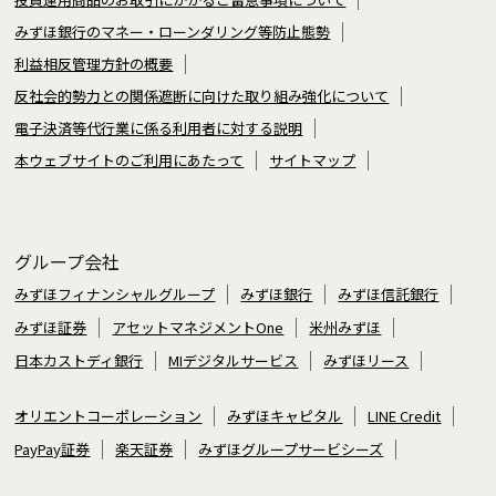
みずほ銀行のマネー・ローンダリング等防止態勢
利益相反管理方針の概要
反社会的勢力との関係遮断に向けた取り組み強化について
電子決済等代行業に係る利用者に対する説明
本ウェブサイトのご利用にあたって
サイトマップ
グループ会社
みずほフィナンシャルグループ
みずほ銀行
みずほ信託銀行
みずほ証券
アセットマネジメントOne
米州みずほ
日本カストディ銀行
MIデジタルサービス
みずほリース
オリエントコーポレーション
みずほキャピタル
LINE Credit
PayPay証券
楽天証券
みずほグループサービシーズ