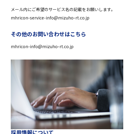
メール内にご希望のサービス名の記載をお願いします。
mhricon-service-info@mizuho-rt.co.jp
そ
の
他
の
お
問
い
合
わ
せ
は
こ
ち
ら
mhricon-info@mizuho-rt.co.jp
採
用
情
報
に
つ
い
て