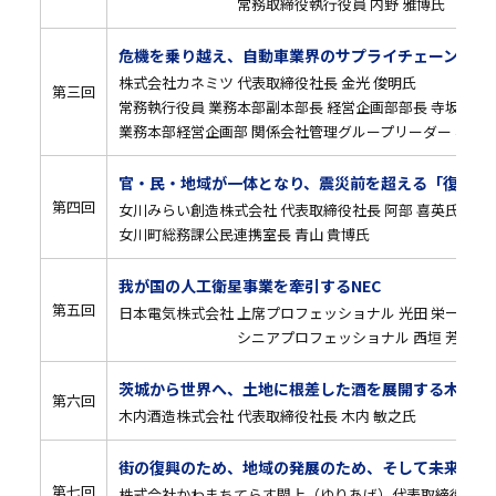
常務取締役執行役員 内野 雅博氏
危機を乗り越え、自動車業界のサプライチェーン強靭
株式会社カネミツ 代表取締役社長 金光 俊明氏
第三回
常務執行役員 業務本部副本部長 経営企画部部長 寺坂 孝雄
業務本部経営企画部 関係会社管理グループリーダー 松村 
官・民・地域が一体となり、震災前を超える「復興」
第四回
女川みらい創造株式会社 代表取締役社長 阿部 喜英氏
女川町総務課公民連携室長 青山 貴博氏
我が国の人工衛星事業を牽引するNEC
第五回
日本電気株式会社 上席プロフェッショナル 光田 栄一氏
シニアプロフェッショナル 西垣 芳幸氏
茨城から世界へ、土地に根差した酒を展開する木内酒
第六回
木内酒造株式会社 代表取締役社長 木内 敏之氏
街の復興のため、地域の発展のため、そして未来の世
第七回
株式会社かわまちてらす閖上（ゆりあげ）代表取締役 櫻井