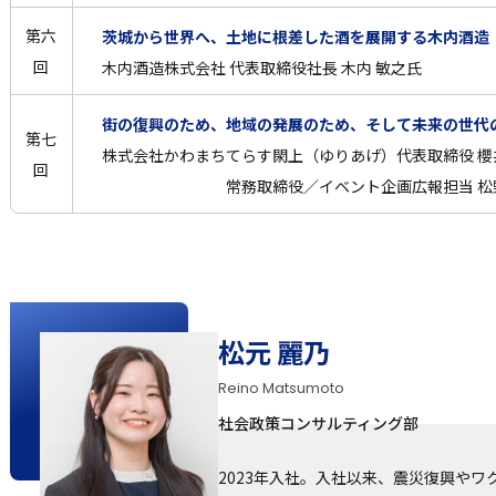
第六
茨城から世界へ、土地に根差した酒を展開する木内酒造
回
木内酒造株式会社 代表取締役社長 木内 敏之氏
街の復興のため、地域の発展のため、そして未来の世代
第七
株式会社かわまちてらす閖上（ゆりあげ）代表取締役 櫻
回
常務取締役／イベント企画広報担当 松野
松元 麗乃
Reino Matsumoto
社会政策コンサルティング部
2023年入社。入社以来、震災復興や