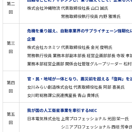
第二
株式会社沖縄物流 代表取締役社長 山口 誠氏
回
常務取締役執行役員 内野 雅博氏
危機を乗り越え、自動車業界のサプライチェーン強靭化
企業
第三
株式会社カネミツ 代表取締役社長 金光 俊明氏
回
常務執行役員 業務本部副本部長 経営企画部部長 寺坂 孝
業務本部経営企画部 関係会社管理グループリーダー 松村
官・民・地域が一体となり、震災前を超える「復興」を
第四
女川みらい創造株式会社 代表取締役社長 阿部 喜英氏
回
女川町総務課公民連携室長 青山 貴博氏
我が国の人工衛星事業を牽引するNEC
第五
日本電気株式会社 上席プロフェッショナル 光田 栄一氏
回
シニアプロフェッショナル 西垣 芳幸