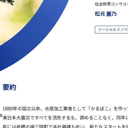
社会政策コンサル
松元 麗乃
ソーシャルイノベ
要約
1880年の設立以来、水産加工業者として「かまぼこ」を作っ
の
東日本大震災ですべてを流失するも、諦めることなく、同年に
年には故郷の南三陸町で本社再建も叶い、新たなスタートを