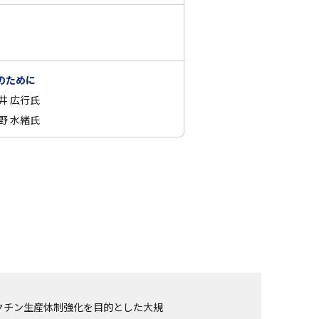
のために
井 広行氏
 水緒氏
ワクチン生産体制強化を目的とした大規