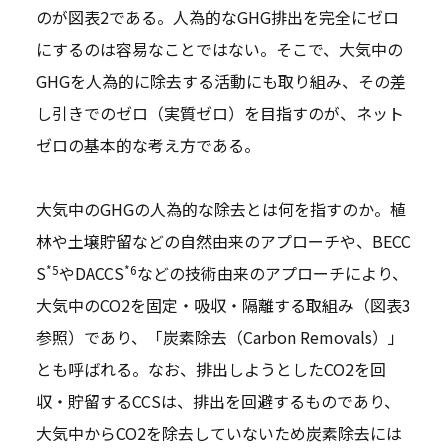
のが図表2である。人為的なGHG排出を完全にゼロ
にするのは容易なことではない。そこで、大気中の
GHGを人為的に除去する活動にも取り組み、その差
し引きでのゼロ（実質ゼロ）を目指すのが、ネット
ゼロの基本的な考え方である。
大気中のGHGの人為的な除去とは何を指すのか。植
林や土壌貯留などの自然由来のアプローチや、BECC
*5
*6
S
やDACCS
などの技術由来のアプローチにより、
大気中のCO2を固定・吸収・隔離する取組み（図表3
参照）であり、「炭素除去（Carbon Removals）」
とも呼ばれる。なお、排出しようとしたCO2を回
収・貯留するCCSは、排出を回避するものであり、
大気中からCO2を除去していないため炭素除去には