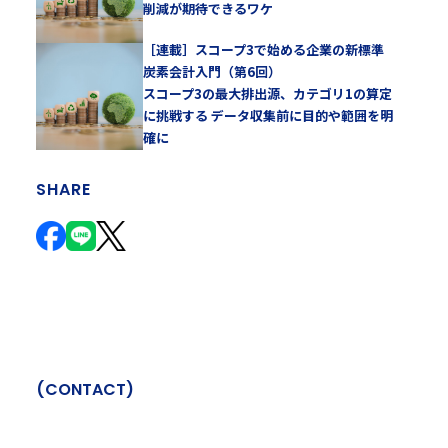
削減が期待できるワケ
［連載］スコープ3で始める企業の新標準
炭素会計入門（第6回）
スコープ3の最大排出源、カテゴリ1の算定
に挑戦する データ収集前に目的や範囲を明
確に
SHARE
(
C
O
N
T
A
C
T
)