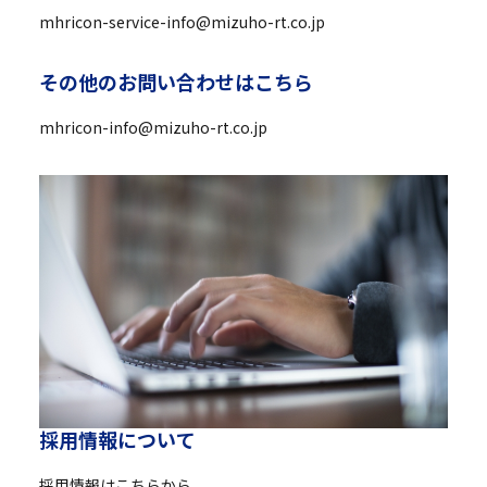
mhricon-service-info@mizuho-rt.co.jp
そ
の
他
の
お
問
い
合
わ
せ
は
こ
ち
ら
mhricon-info@mizuho-rt.co.jp
採
用
情
報
に
つ
い
て
採用情報はこちらから