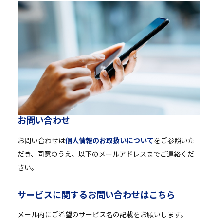
お
問
い
合
わ
せ
お問い合わせは
個人情報のお取扱いについて
をご参照いた
だき、同意のうえ、以下のメールアドレスまでご連絡くだ
さい。
サ
ー
ビ
ス
に
関
す
る
お
問
い
合
わ
せ
は
こ
ち
ら
メール内にご希望のサービス名の記載をお願いします。