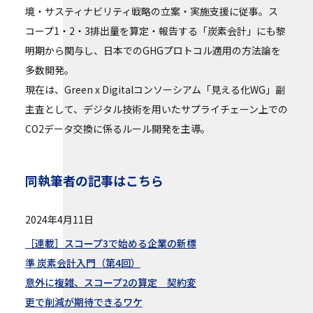
境・サスティナビリティ戦略の立案・実施支援に従事。ス
コープ1・2・3排出量を算定・報告する「炭素会計」にも黎
明期から関与し、日本でのGHGプロトコル適用の方法論を
多数開発。
現在は、Green x Digitalコンソーシアム「見える化WG」副
主査として、デジタル技術を用いたサプライチェーン上での
CO2データ交換に係るルール開発を主導。
同執筆者の記事はこちら
2024年4月11日
［連載］スコープ3で始める企業の新標
準 炭素会計入門（第4回）
意外に複雑、スコープ2の算定 契約変
更で削減が期待できるワケ