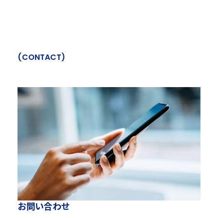
(
C
O
N
T
A
C
T
)
お
問
い
合
わ
せ