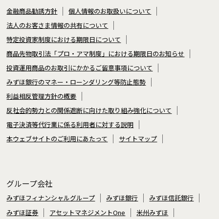
金融商品勧誘方針
個人情報のお取扱いについて
法人のお客さま情報の共有について
特定投資家制度における期限日について
商品先物取引法「プロ・アマ制度」における期限日のお知らせ
投資運用商品のお取引にかかるご留意事項について
みずほ銀行のマネー・ローンダリング等防止態勢
利益相反管理方針の概要
反社会的勢力との関係遮断に向けた取り組み強化について
電子決済等代行業に係る利用者に対する説明
本ウェブサイトのご利用にあたって
サイトマップ
グループ会社
みずほフィナンシャルグループ
みずほ銀行
みずほ信託銀行
みずほ証券
アセットマネジメントOne
米州みずほ