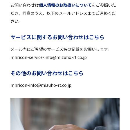
お問い合わせは
個人情報のお取扱いについて
をご参照いた
だき、同意のうえ、以下のメールアドレスまでご連絡くだ
さい。
サ
ー
ビ
ス
に
関
す
る
お
問
い
合
わ
せ
は
こ
ち
ら
メール内にご希望のサービス名の記載をお願いします。
mhricon-service-info@mizuho-rt.co.jp
そ
の
他
の
お
問
い
合
わ
せ
は
こ
ち
ら
mhricon-info@mizuho-rt.co.jp