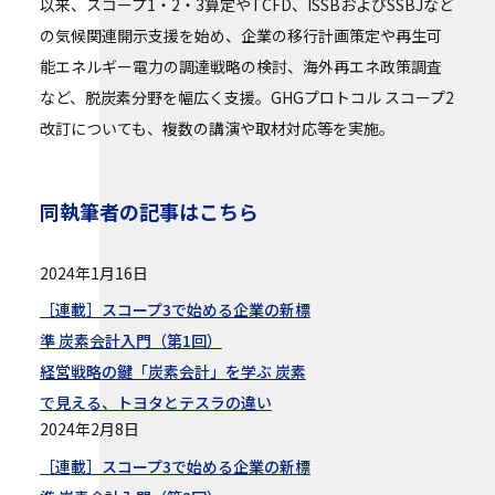
以来、スコープ1・2・3算定やTCFD、ISSBおよびSSBJなど
の気候関連開示支援を始め、企業の移行計画策定や再生可
能エネルギー電力の調達戦略の検討、海外再エネ政策調査
など、脱炭素分野を幅広く支援。GHGプロトコル スコープ2
改訂についても、複数の講演や取材対応等を実施。
同執筆者の記事はこちら
2024年1月16日
［連載］スコープ3で始める企業の新標
準 炭素会計入門（第1回）
経営戦略の鍵「炭素会計」を学ぶ 炭素
で見える、トヨタとテスラの違い
2024年2月8日
［連載］スコープ3で始める企業の新標