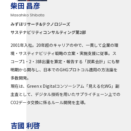
柴田 昌彦
Masahiko Shibata
みずほリサーチ&テクノロジーズ
サステナビリティコンサルティング第2部
2001年入社。20年超のキャリアの中で、一貫して企業の環
境・サスティナビリティ戦略の立案・実施支援に従事。ス
コープ1・2・3排出量を算定・報告する「炭素会計」にも黎
明期から関与し、日本でのGHGプロトコル適用の方法論を
多数開発。
現在は、Green x Digitalコンソーシアム「見える化WG」副
主査として、デジタル技術を用いたサプライチェーン上での
CO2データ交換に係るルール開発を主導。
吉國 利啓