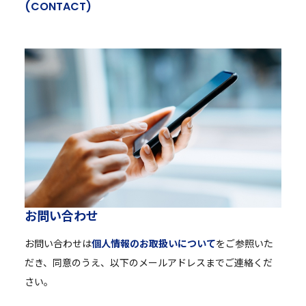
(
C
O
N
T
A
C
T
)
お
問
い
合
わ
せ
お問い合わせは
個人情報のお取扱いについて
をご参照いた
だき、同意のうえ、以下のメールアドレスまでご連絡くだ
さい。