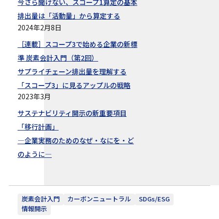
今さら聞けない、スコープ1算定の基本
排出量は「活動量」から算定する
2024年2月8日
［連載］スコープ3で始める企業の新標
準 炭素会計入門（第2回）
サプライチェーン排出量を理解する
「スコープ3」に見るアップルの戦略
2023年3月
サステナビリティ開示の新重要項目
「移行計画」
―企業実務のためのなぜ・なにを・ど
のように―
炭素会計入門
カーボンニュートラル
SDGs/ESG
情報開示