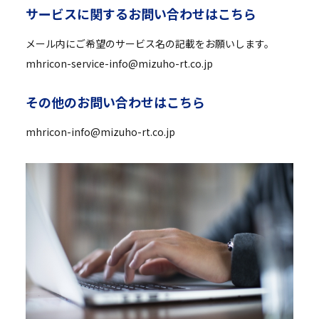
サ
ー
ビ
ス
に
関
す
る
お
問
い
合
わ
せ
は
こ
ち
ら
メール内にご希望のサービス名の記載をお願いします。
mhricon-service-info@mizuho-rt.co.jp
そ
の
他
の
お
問
い
合
わ
せ
は
こ
ち
ら
mhricon-info@mizuho-rt.co.jp