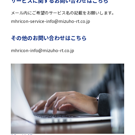
サ
ー
ビ
ス
に
関
す
る
お
問
い
合
わ
せ
は
こ
ち
ら
メール内にご希望のサービス名の記載をお願いします。
mhricon-service-info@mizuho-rt.co.jp
そ
の
他
の
お
問
い
合
わ
せ
は
こ
ち
ら
mhricon-info@mizuho-rt.co.jp