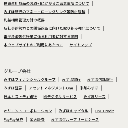
投資運用商品のお取引にかかるご留意事項について
みずほ銀行のマネー・ローンダリング等防止態勢
利益相反管理方針の概要
反社会的勢力との関係遮断に向けた取り組み強化について
電子決済等代行業に係る利用者に対する説明
本ウェブサイトのご利用にあたって
サイトマップ
グループ会社
みずほフィナンシャルグループ
みずほ銀行
みずほ信託銀行
みずほ証券
アセットマネジメントOne
米州みずほ
日本カストディ銀行
MIデジタルサービス
みずほリース
オリエントコーポレーション
みずほキャピタル
LINE Credit
PayPay証券
楽天証券
みずほグループサービシーズ