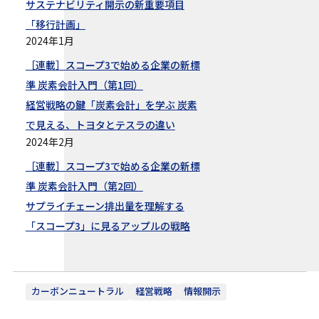
サステナビリティ開示の新重要項目
「移行計画」
2024年1月
［連載］スコープ3で始める企業の新標
準 炭素会計入門（第1回）
経営戦略の鍵「炭素会計」を学ぶ 炭素
で見える、トヨタとテスラの違い
2024年2月
［連載］スコープ3で始める企業の新標
準 炭素会計入門（第2回）
サプライチェーン排出量を理解する
「スコープ3」に見るアップルの戦略
カーボンニュートラル
経営戦略
情報開示