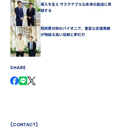
導入を支え サステナブルな未来の創造に貢
献する
脱炭素分野のパイオニア。豊富な支援実績
が物語る高い信頼と牽引力
SHARE
(
C
O
N
T
A
C
T
)