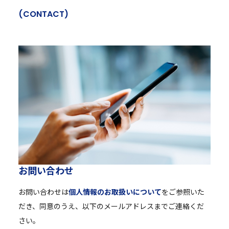
(
C
O
N
T
A
C
T
)
お
問
い
合
わ
せ
お問い合わせは
個人情報のお取扱いについて
をご参照いた
だき、同意のうえ、以下のメールアドレスまでご連絡くだ
さい。