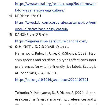
https://www.wbcsd.org/resources/op2bs-framewor
k-for-regenerative-agriculture/
*4
KDDIウェブサイト
https://www.kddi.com/corporate/sustainability/regi
onal-initiative/case-study/case08/
*5
DANONEウェブサイト
https://regenerative-agriculture.danone.com/
*6
例えば以下の論文などが挙げられる。
Mameno, K., Kubo, T., Ujiie, K., & Shoji, Y. (2023). Flag
ship species and certification types affect consumer
preferences for wildlife-friendly rice labels. Ecologic
al Economics, 204, 107691.
https://doi.org/10.1016/j.ecolecon.2022.107691
Tokuoka, Y., Katayama, N., & Okubo, S. (2024). Japan
ese consumer's visual marketing preferences and w