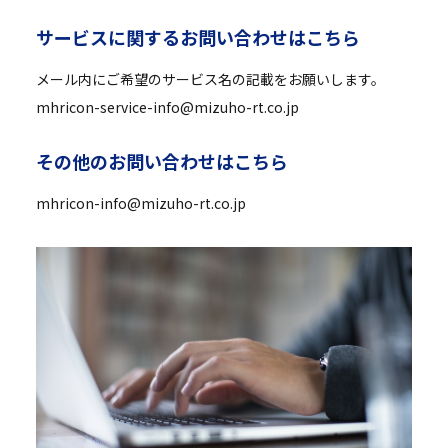
サ
ー
ビ
ス
に
関
す
る
お
問
い
合
わ
せ
は
こ
ち
ら
メール内にご希望のサービス名の記載をお願いします。
mhricon-service-info@mizuho-rt.co.jp
そ
の
他
の
お
問
い
合
わ
せ
は
こ
ち
ら
mhricon-info@mizuho-rt.co.jp