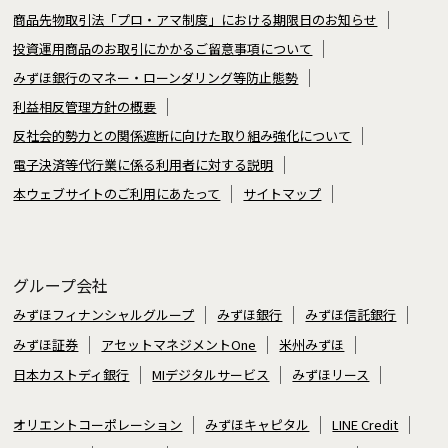
商品先物取引法「プロ・アマ制度」における期限日のお知らせ
投資運用商品のお取引にかかるご留意事項について
みずほ銀行のマネー・ローンダリング等防止態勢
利益相反管理方針の概要
反社会的勢力との関係遮断に向けた取り組み強化について
電子決済等代行業に係る利用者に対する説明
本ウェブサイトのご利用にあたって
サイトマップ
グループ会社
みずほフィナンシャルグループ
みずほ銀行
みずほ信託銀行
みずほ証券
アセットマネジメントOne
米州みずほ
日本カストディ銀行
MIデジタルサービス
みずほリース
オリエントコーポレーション
みずほキャピタル
LINE Credit