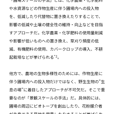
「圃場スケールの手法」とは、化学農薬・化学肥料
や水資源などの作物生産に伴う圃場内への投入物
を、低減したり代替物に置き換えたりすることで、
影響の低減や土壌の健全性の維持・向上などを目指
すアプローチだ。化学農薬・化学肥料の使用量削減
や影響が低いものへの置き換え、草刈り頻度の低
減、有機肥料の使用、カバークロップの導入、不耕
*2
起栽培などが挙げられる
。
他方で、農地の生物多様性のためには、作物生産に
伴う圃場内への投入物だけではなく、野生生物の”生
息の場”に着目したアプローチが不可欠だ。そこで重
要なのが「景観スケールの手法」だ。具体的には、
圃場の周辺にビオトープを創出したり、花粉媒介者