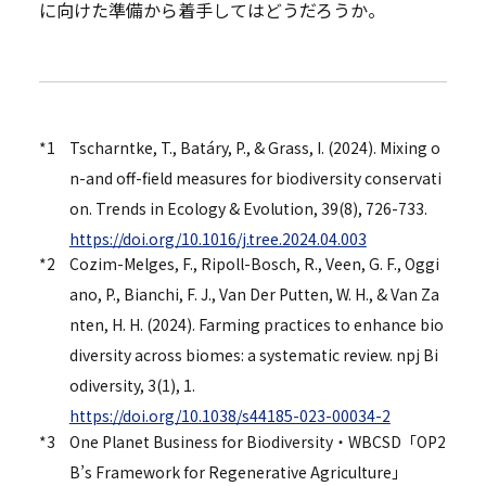
に向けた準備から着手してはどうだろうか。
*1
Tscharntke, T., Batáry, P., & Grass, I. (2024). Mixing o
n-and off-field measures for biodiversity conservati
on. Trends in Ecology & Evolution, 39(8), 726-733.
https://doi.org/10.1016/j.tree.2024.04.003
*2
Cozim-Melges, F., Ripoll-Bosch, R., Veen, G. F., Oggi
ano, P., Bianchi, F. J., Van Der Putten, W. H., & Van Za
nten, H. H. (2024). Farming practices to enhance bio
diversity across biomes: a systematic review. npj Bi
odiversity, 3(1), 1.
https://doi.org/10.1038/s44185-023-00034-2
*3
One Planet Business for Biodiversity・WBCSD「OP2
B’s Framework for Regenerative Agriculture」