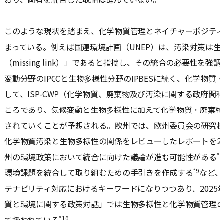
このような現状を踏まえ、化学物質管理とネイチャーポジテ
まっている。例えば国連環境計画（UNEP）は、汚染対策は
（missing link）」であると指摘し、その統合の必要性を強
変動分野のIPCCと生物多様性分野のIPBESに続く、化学物
して、ISP-CWP（化学物質、廃棄物及び汚染に関する政府
ころであり、気候変動と生物多様性に加えて化学物質・廃棄
されていくことが予想される。欧州では、欧州委員会の研究機関であるJo
化学物質汚染と生物多様性の関係をレビューしたレポートを2
*
州の環境政策において統合に向けた議論が進む可能性がある
*9
環境課題を統合して取り組むための手引きを作成する
など
テナビリティ対応におけるキーワードになりつつあり、202
質と環境に関する政策対話」では生物多様性と化学物質管理
*10
て扱われている
。