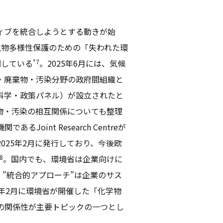
ィブを統合しようとする動きが始
生物多様性保護のための「失われた環
*7
調している
。2025年6月には、気候
質・廃棄物・汚染分野の政府間組織と
間科学・政策パネル）が設立されたと
物・汚染の相互関係についても整理
int Research Centreが
025年2月に発行しており、今後欧
8
。国内でも、環境省は企業向けに
、”統合的アプローチ”は企業のサス
5年2月に環境省が開催した「化学物
の関係性が主要トピックの一つとし