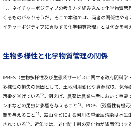
し、ネイチャーポジティブの考え方を組み込んで化学物質管
くるものがありそうだ。そこで本稿では、両者の関係性や考
イチャーポジティブに貢献する化学物質管理」とは何かを考
生物多様性と化学物質管理の関係
IPBES（生物多様性及び生態系サービスに関する政府間科
多様性の損失の原因として、土地利用変化や資源採取、気候
*2
汚染を挙げている
。例えば、農薬は農業生産において重要
*3
ンボなどの昆虫に影響を与えること
、POPs（残留性有機
*4
響を与えること
、鉱山などによる河川の重金属汚染は水生
*5
されている
。近年では、老化防止剤の変化物が降雨流出す