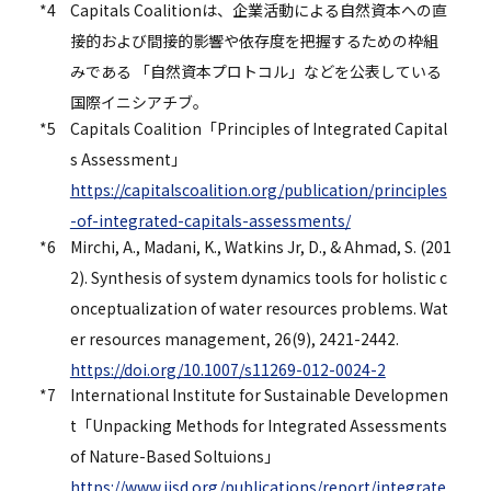
*4
Capitals Coalitionは、企業活動による自然資本への直
接的および間接的影響や依存度を把握するための枠組
みである 「自然資本プロトコル」などを公表している
国際イニシアチブ。
*5
Capitals Coalition「Principles of Integrated Capital
s Assessment」
https://capitalscoalition.org/publication/principles
-of-integrated-capitals-assessments/
*6
Mirchi, A., Madani, K., Watkins Jr, D., & Ahmad, S. (201
2). Synthesis of system dynamics tools for holistic c
onceptualization of water resources problems. Wat
er resources management, 26(9), 2421-2442.
https://doi.org/10.1007/s11269-012-0024-2
*7
International Institute for Sustainable Developmen
t「Unpacking Methods for Integrated Assessments
of Nature-Based Soltuions」
https://www.iisd.org/publications/report/integrate