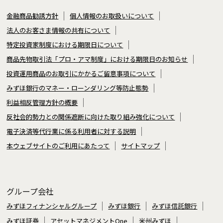
金融商品勧誘方針
個人情報のお取扱いについて
法人のお客さま情報の共有について
特定投資家制度における期限日について
商品先物取引法「プロ・アマ制度」における期限日のお知らせ
投資運用商品のお取引にかかるご留意事項について
みずほ銀行のマネー・ローンダリング等防止態勢
利益相反管理方針の概要
反社会的勢力との関係遮断に向けた取り組み強化について
電子決済等代行業に係る利用者に対する説明
本ウェブサイトのご利用にあたって
サイトマップ
グループ会社
みずほフィナンシャルグループ
みずほ銀行
みずほ信託銀行
みずほ証券
アセットマネジメントOne
米州みずほ