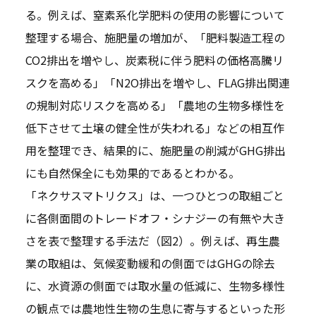
る。例えば、窒素系化学肥料の使用の影響について
整理する場合、施肥量の増加が、「肥料製造工程の
CO2排出を増やし、炭素税に伴う肥料の価格高騰リ
スクを高める」「N2O排出を増やし、FLAG排出関連
の規制対応リスクを高める」「農地の生物多様性を
低下させて土壌の健全性が失われる」などの相互作
用を整理でき、結果的に、施肥量の削減がGHG排出
にも自然保全にも効果的であるとわかる。
「ネクサスマトリクス」は、一つひとつの取組ごと
に各側面間のトレードオフ・シナジーの有無や大き
さを表で整理する手法だ（図2）。例えば、再生農
業の取組は、気候変動緩和の側面ではGHGの除去
に、水資源の側面では取水量の低減に、生物多様性
の観点では農地性生物の生息に寄与するといった形