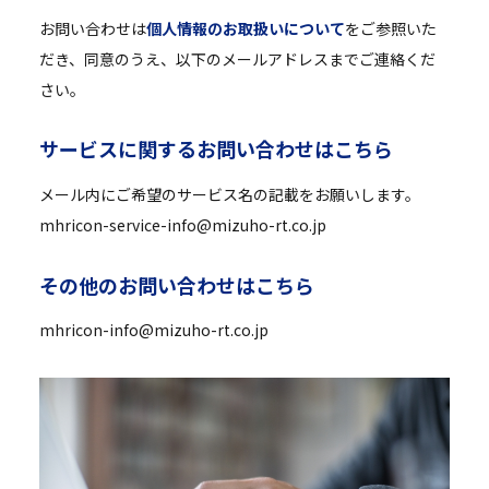
お問い合わせは
個人情報のお取扱いについて
をご参照いた
だき、同意のうえ、以下のメールアドレスまでご連絡くだ
さい。
サ
ー
ビ
ス
に
関
す
る
お
問
い
合
わ
せ
は
こ
ち
ら
メール内にご希望のサービス名の記載をお願いします。
mhricon-service-info@mizuho-rt.co.jp
そ
の
他
の
お
問
い
合
わ
せ
は
こ
ち
ら
mhricon-info@mizuho-rt.co.jp