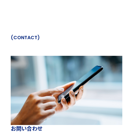
(
C
O
N
T
A
C
T
)
お
問
い
合
わ
せ