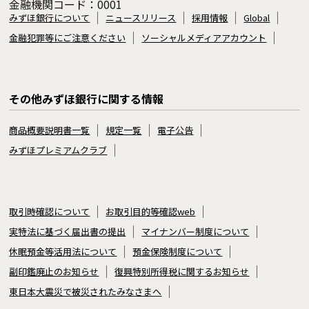
金融機関コード：0001
みずほ銀行について
ニュースリリース
採用情報
Global
金融犯罪等にご注意ください
ソーシャルメディアアカウント
その他みずほ銀行に関する情報
商品概要説明書一覧
規定一覧
電子公告
みずほプレミアムクラブ
取引時確認について
お取引目的等確認web
実特法に基づく届出書の提出
マイナンバー制度について
休眠預金等活用法について
預金保険制度について
副印鑑廃止のお知らせ
復興特別所得税に関するお知らせ
東日本大震災で被災されたみなさまへ