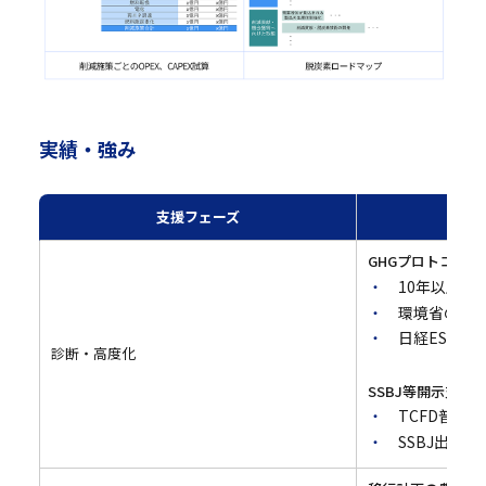
実績・強み
支援フェーズ
GHGプロトコル知
10年以上前
環境省のス
日経ESGで
診断・高度化
SSBJ等開示支援
TCFD普及
SSBJ出向