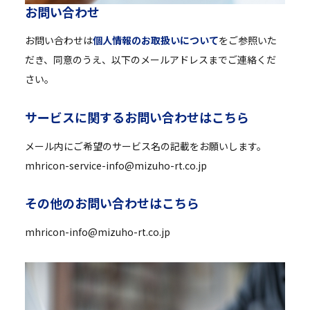
お
問
い
合
わ
せ
お問い合わせは
個人情報のお取扱いについて
をご参照いた
だき、同意のうえ、以下のメールアドレスまでご連絡くだ
さい。
サ
ー
ビ
ス
に
関
す
る
お
問
い
合
わ
せ
は
こ
ち
ら
メール内にご希望のサービス名の記載をお願いします。
mhricon-service-info@mizuho-rt.co.jp
そ
の
他
の
お
問
い
合
わ
せ
は
こ
ち
ら
mhricon-info@mizuho-rt.co.jp