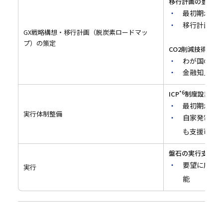
移行計画の豊富な
最初期から日
移行計画・
GX戦略構想・移行計画（脱炭素ロードマッ
プ）の策定
CO2削減技術の知
わが国のCO
金融知見も
*6
ICP
制度設計・
最初期からI
実行体制整備
自家発電の
も支援可能
盤石の実行支援体
要望に応じ
実行
能