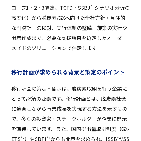
*1
コープ1・2・3算定、TCFD・SSBJ
シナリオ分析の
高度化）から脱炭素/GXへ向けた全社方針・具体的
な削減計画の検討、実行体制の整備、施策の実行や
開示作成まで、必要な支援項目を選定したオーダー
メイドのソリューションで伴走します。
移行計画が求められる背景と策定のポイント
移行計画の策定・開示は、脱炭素取組を行う企業に
とって必須の要素です。移行計画とは、脱炭素社会
に適合しながら事業成長を実現する方法を示すもの
で、多くの投資家・ステークホルダーが企業に開示
を期待しています。また、国内排出量取引制度（GX-
*2
*3
*4
ETS
）やSBTi
からも開示を求められ、ISSB
/SS