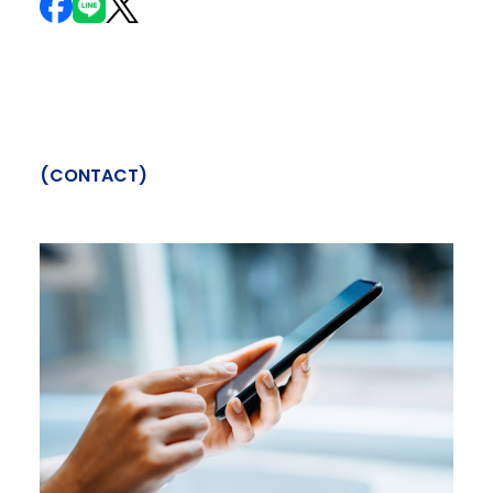
(
C
O
N
T
A
C
T
)