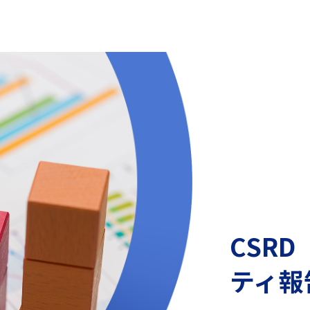
CSR
ティ報