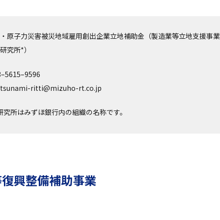
・原子力災害被災地域雇用創出企業立地補助金（製造業等立地支援事業
研究所*）
5615–9596
ami-ritti@mizuho-rt.co.jp
研究所はみずほ銀行内の組織の名称です。
等復興整備補助事業