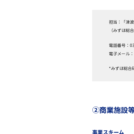
担当：「津波
（みずほ総合
電話番号：03–
電子メール：tsun
*みずほ総合
②商業施設
事業スキーム