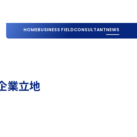
HOME
BUSINESS FIELD
CONSULTANT
NEWS
企業立地