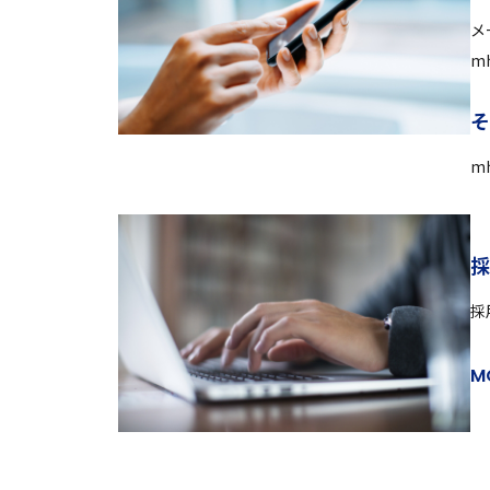
メ
mh
mh
採
M