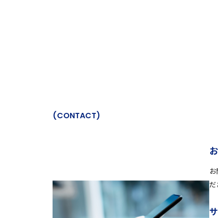
(
C
O
N
T
A
C
T
)
お
だ