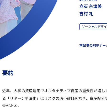
立石 奈津美
吉村 礼
ソーシャルデザイ
本記事のPDFデータ
要約
近年、大学の資産運用でオルタナティブ資産の重要性が増し
る「リターン平滑化」はリスクの過小評価を招き、資産配分
念がある。