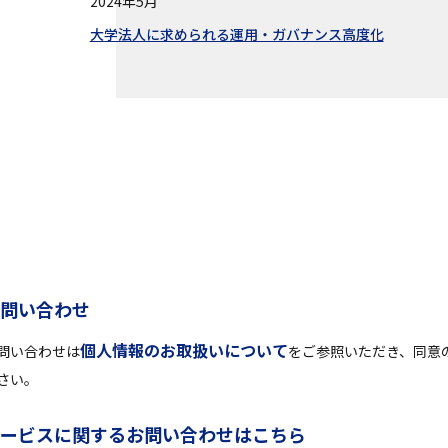
2024年5月
大学法人に求められる運用・ガバナンス高度化
お
問
い
合
わ
せ
個人情報のお取扱いについて
問い合わせは
をご参照いただき、同意
さい。
サ
ー
ビ
ス
に
関
す
る
お
問
い
合
わ
せ
は
こ
ち
ら