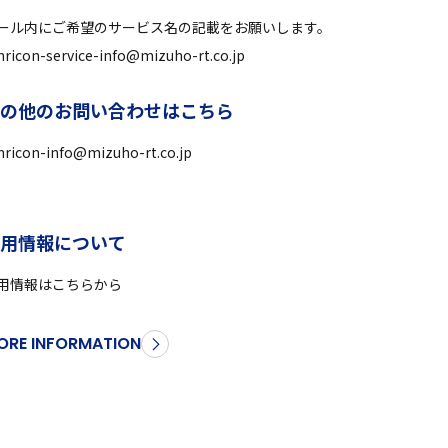
ール内にご希望のサービス名の記載をお願いします。
ricon-service-info@mizuho-rt.co.jp
そ
の
他
の
お
問
い
合
わ
せ
は
こ
ち
ら
ricon-info@mizuho-rt.co.jp
採
用
情
報
に
つ
い
て
用情報はこちらから
ORE INFORMATION