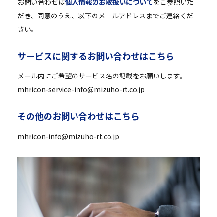
お問い合わせは
個人情報のお取扱いについて
をご参照いた
だき、同意のうえ、以下のメールアドレスまでご連絡くだ
さい。
サ
ー
ビ
ス
に
関
す
る
お
問
い
合
わ
せ
は
こ
ち
ら
メール内にご希望のサービス名の記載をお願いします。
mhricon-service-info@mizuho-rt.co.jp
そ
の
他
の
お
問
い
合
わ
せ
は
こ
ち
ら
mhricon-info@mizuho-rt.co.jp