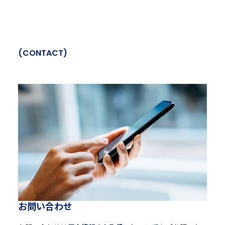
(
C
O
N
T
A
C
T
)
お
問
い
合
わ
せ