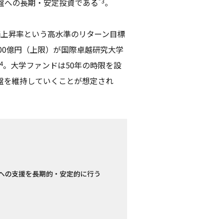
*3
盤への長期・安定投資である
。
価上昇率という高水準のリターン目標
00億円（上限）が国際卓越研究大学
4
。大学ファンドは50年の時限を設
盤を維持していくことが想定され
への支援を長期的・安定的に行う