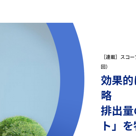
［連載］スコー
回）
効果的
略
排出量
ト」を