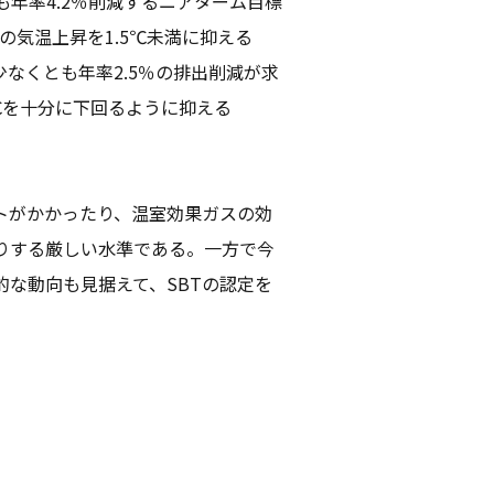
も年率4.2％削減するニアターム目標
の気温上昇を1.5℃未満に抑える
少なくとも年率2.5％の排出削減が求
℃を十分に下回るように抑える
トがかかったり、温室効果ガスの効
りする厳しい水準である。一方で今
な動向も見据えて、SBTの認定を