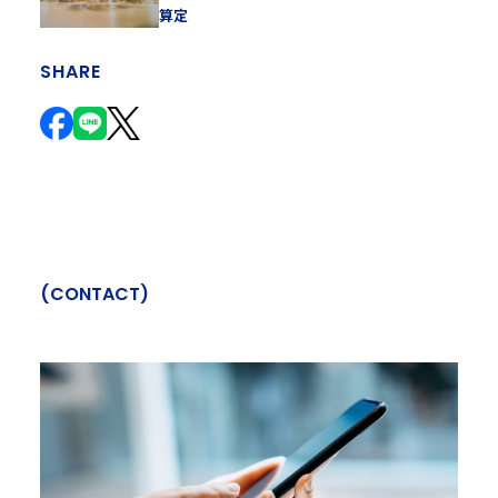
算定
SHARE
(
C
O
N
T
A
C
T
)