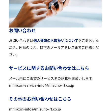
お
問
い
合
わ
せ
お問い合わせは
個人情報のお取扱いについて
をご参照いた
だき、同意のうえ、以下のメールアドレスまでご連絡くだ
さい。
サ
ー
ビ
ス
に
関
す
る
お
問
い
合
わ
せ
は
こ
ち
ら
メール内にご希望のサービス名の記載をお願いします。
mhricon-service-info@mizuho-rt.co.jp
そ
の
他
の
お
問
い
合
わ
せ
は
こ
ち
ら
mhricon-info@mizuho-rt.co.jp