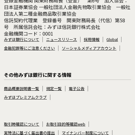
登録金融機関 関東財務局長（登金） 第6号 加入協会：
日本証券業協会 一般社団法人金融先物取引業協会 一般社
団法人第二種金融商品取引業協会
信託契約代理業 登録番号 関東財務局長（代信）第58
号 所属信託会社：みずほ信託銀行株式会社
金融機関コード：0001
みずほ銀行について
ニュースリリース
採用情報
Global
金融犯罪等にご注意ください
ソーシャルメディアアカウント
その他みずほ銀行に関する情報
商品概要説明書一覧
規定一覧
電子公告
みずほプレミアムクラブ
取引時確認について
お取引目的等確認web
実特法に基づく届出書の提出
マイナンバー制度について