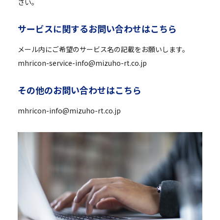
さい。
サ
ー
ビ
ス
に
関
す
る
お
問
い
合
わ
せ
は
こ
ち
ら
メール内にご希望のサービス名の記載をお願いします。
mhricon-service-info@mizuho-rt.co.jp
そ
の
他
の
お
問
い
合
わ
せ
は
こ
ち
ら
mhricon-info@mizuho-rt.co.jp