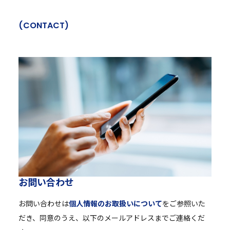
(
C
O
N
T
A
C
T
)
お
問
い
合
わ
せ
お問い合わせは
個人情報のお取扱いについて
をご参照いた
だき、同意のうえ、以下のメールアドレスまでご連絡くだ