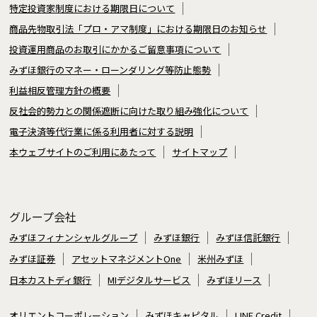
特定投資家制度における期限日について
商品先物取引法「プロ・アマ制度」における期限日のお知らせ
投資運用商品のお取引にかかるご留意事項について
みずほ銀行のマネー・ローンダリング等防止態勢
利益相反管理方針の概要
反社会的勢力との関係遮断に向けた取り組み強化について
電子決済等代行業に係る利用者に対する説明
本ウェブサイトのご利用にあたって
サイトマップ
グループ会社
みずほフィナンシャルグループ
みずほ銀行
みずほ信託銀行
みずほ証券
アセットマネジメントOne
米州みずほ
日本カストディ銀行
MIデジタルサービス
みずほリース
オリエントコーポレーション
みずほキャピタル
LINE Credit