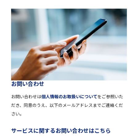
お
問
い
合
わ
せ
お問い合わせは
個人情報のお取扱いについて
をご参照いた
だき、同意のうえ、以下のメールアドレスまでご連絡くだ
さい。
サ
ー
ビ
ス
に
関
す
る
お
問
い
合
わ
せ
は
こ
ち
ら