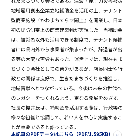
れたまちづくり会社である。津波・原子力災害被災
地域雇用創出企業立地補助金を活用の上、テナント
型商業施設『かわまちてらす閖上』を開業し、日本
初の堤防側帯上の商業建築物が実現した。当補助金
は、被災者以外も活用できる制度で、テナント候補
者には県内外から事業者が集まったが、辞退者が出
る等の大変な苦労もあった。運営上では、現在もま
ちづくり会社としての苦労があるが、店長同士や行
政との関係は良好で、生きたまちづくりを推進し、
地域貢献へとつながっている。今後は未来の世代へ
のレガシーをつくれるよう、更なる発展をめざす。
社長の櫻井氏は、補助金を活用する際は、行政等の
様々な組織と協調して、若い人を中心に実施するこ
とが重要であると語っている。
本記事のPDFデータはこちら（PDF/1,595KB）