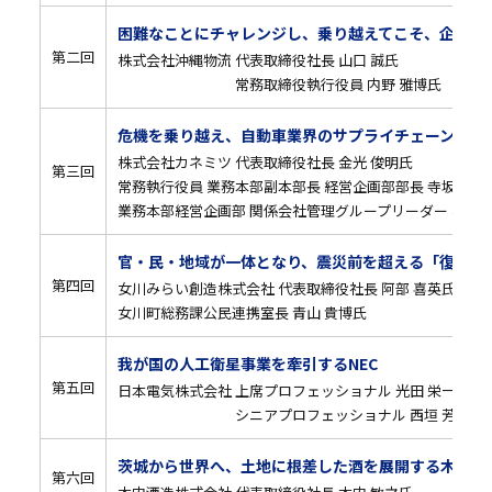
困難なことにチャレンジし、乗り越えてこそ、企業も
第二回
株式会社沖縄物流 代表取締役社長 山口 誠氏
常務取締役執行役員 内野 雅博氏
危機を乗り越え、自動車業界のサプライチェーン強靭
株式会社カネミツ 代表取締役社長 金光 俊明氏
第三回
常務執行役員 業務本部副本部長 経営企画部部長 寺坂 孝雄
業務本部経営企画部 関係会社管理グループリーダー 松村 
官・民・地域が一体となり、震災前を超える「復興」
第四回
女川みらい創造株式会社 代表取締役社長 阿部 喜英氏
女川町総務課公民連携室長 青山 貴博氏
我が国の人工衛星事業を牽引するNEC
第五回
日本電気株式会社 上席プロフェッショナル 光田 栄一氏
シニアプロフェッショナル 西垣 芳幸氏
茨城から世界へ、土地に根差した酒を展開する木内酒
第六回