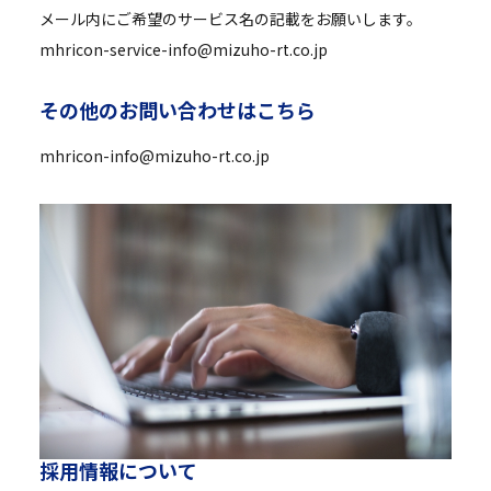
メール内にご希望のサービス名の記載をお願いします。
mhricon-service-info@mizuho-rt.co.jp
そ
の
他
の
お
問
い
合
わ
せ
は
こ
ち
ら
mhricon-info@mizuho-rt.co.jp
採
用
情
報
に
つ
い
て