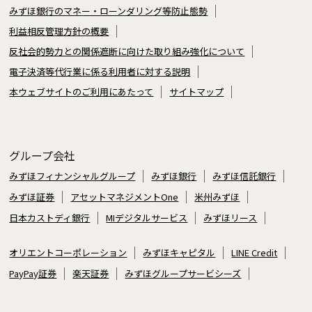
みずほ銀行のマネー・ローンダリング等防止態勢
利益相反管理方針の概要
反社会的勢力との関係遮断に向けた取り組み強化について
電子決済等代行業に係る利用者に対する説明
本ウェブサイトのご利用にあたって
サイトマップ
グループ会社
みずほフィナンシャルグループ
みずほ銀行
みずほ信託銀行
みずほ証券
アセットマネジメントOne
米州みずほ
日本カストディ銀行
MIデジタルサービス
みずほリース
オリエントコーポレーション
みずほキャピタル
LINE Credit
PayPay証券
楽天証券
みずほグループサービシーズ