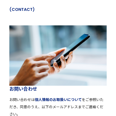
(
C
O
N
T
A
C
T
)
お
問
い
合
わ
せ
お問い合わせは
個人情報のお取扱いについて
をご参照いた
だき、同意のうえ、以下のメールアドレスまでご連絡くだ
さい。