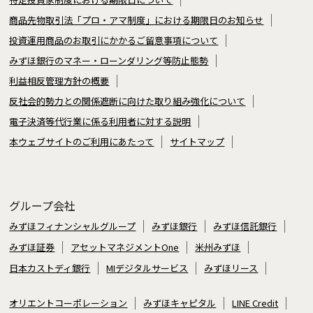
商品先物取引法「プロ・アマ制度」における期限日のお知らせ
投資運用商品のお取引にかかるご留意事項について
みずほ銀行のマネー・ローンダリング等防止態勢
利益相反管理方針の概要
反社会的勢力との関係遮断に向けた取り組み強化について
電子決済等代行業に係る利用者に対する説明
本ウェブサイトのご利用にあたって
サイトマップ
グループ会社
みずほフィナンシャルグループ
みずほ銀行
みずほ信託銀行
みずほ証券
アセットマネジメントOne
米州みずほ
日本カストディ銀行
MIデジタルサービス
みずほリース
オリエントコーポレーション
みずほキャピタル
LINE Credit