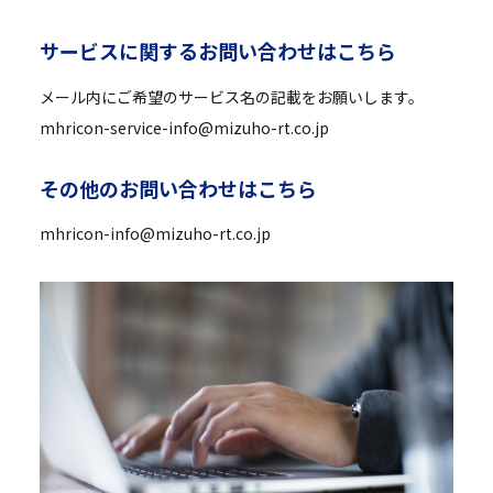
サ
ー
ビ
ス
に
関
す
る
お
問
い
合
わ
せ
は
こ
ち
ら
メール内にご希望のサービス名の記載をお願いします。
mhricon-service-info@mizuho-rt.co.jp
そ
の
他
の
お
問
い
合
わ
せ
は
こ
ち
ら
mhricon-info@mizuho-rt.co.jp