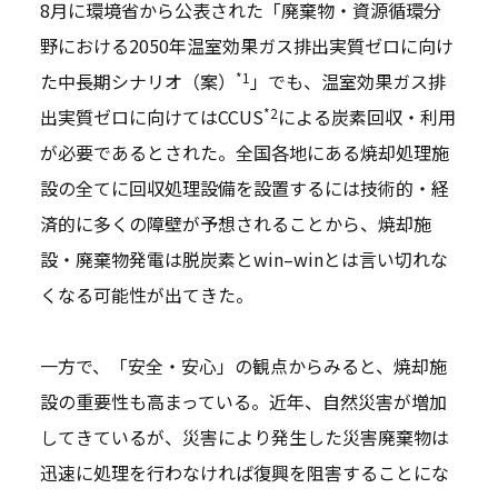
8月に環境省から公表された「廃棄物・資源循環分
野における2050年温室効果ガス排出実質ゼロに向け
*1
た中長期シナリオ（案）
」でも、温室効果ガス排
*2
出実質ゼロに向けてはCCUS
による炭素回収・利用
が必要であるとされた。全国各地にある焼却処理施
設の全てに回収処理設備を設置するには技術的・経
済的に多くの障壁が予想されることから、焼却施
設・廃棄物発電は脱炭素とwin–winとは言い切れな
くなる可能性が出てきた。
一方で、「安全・安心」の観点からみると、焼却施
設の重要性も高まっている。近年、自然災害が増加
してきているが、災害により発生した災害廃棄物は
迅速に処理を行わなければ復興を阻害することにな