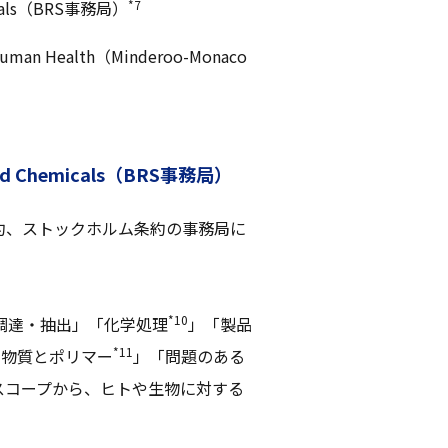
hemicals（BRS事務局）
*7
 Human Health（Minderoo-Monaco
iated Chemicals（BRS事務局）
条約、ストックホルム条約の事務局に
*10
調達・抽出」「化学処理
」「製品
*11
学物質とポリマー
」「問題のある
スコープから、ヒトや生物に対する