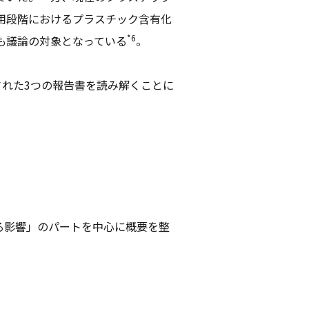
用段階におけるプラスチック含有化
*6
も議論の対象となっている
。
された3つの報告書を読み解くことに
よる影響」のパートを中心に概要を整