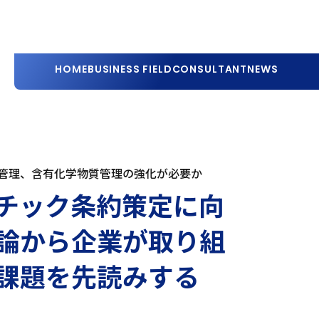
HOME
BUSINESS FIELD
CONSULTANT
NEWS
管理、含有化学物質管理の強化が必要か
チック条約策定に向
論から企業が取り組
課題を先読みする