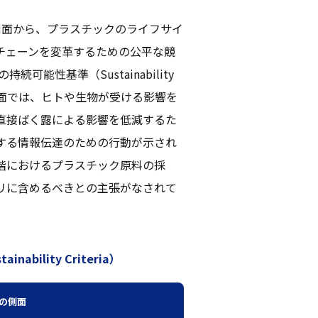
側面から、プラスチックのライフサイ
チェーンを変革するための公平な競
の持続可能性基準（Sustainability
の側面では、ヒトや生物が受ける影響を
直接ばく露による影響を低減するた
する情報伝達のための行動が示され
階におけるプラスチック原料の採
リに含めるべきとの主張がなされて
ility Criteria）
の側面