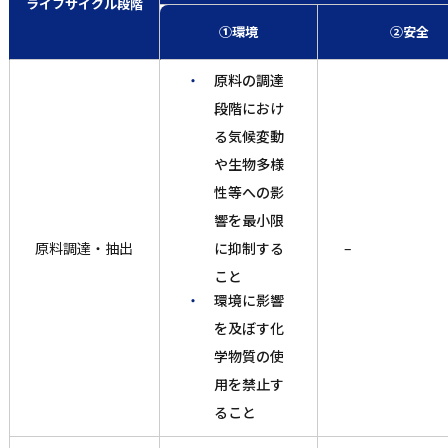
ライフサイクル段階
①環境
②安全
原料の調達
段階におけ
る気候変動
や生物多様
性等への影
響を最小限
に抑制する
原料調達・抽出
–
こと
環境に影響
を及ぼす化
学物質の使
用を禁止す
ること