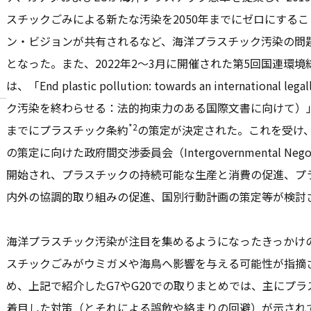
スチックごみによる新たな汚染を2050年までにゼロにする
ン・ビジョンが共有されるなど、海洋プラスチック汚染の問
となった。また、2022年2～3月に開催された第5回国連環境総
は、「End plastic pollution: towards an international l
ク汚染を終わらせる：法的拘束力のある国際文書に向けて）」
*2
までにプラスチック条約
の策定が決定された。これを受け、
の策定に向けた政府間交渉委員会（Intergovernmental Negoti
開始され、プラスチックの持続可能な生産と消費の促進、プ
内外の協調的取り組みの促進、国別行動計画の策定等が検討
海洋プラスチック汚染が注目を集めるようになったきっかけ
スチックごみがウミガメや海鳥へ影響を与える可能性が指摘
め、上記で紹介したG7やG20での取りまとめでは、主にプ
着目した対策（とそれによる誤飲や絡まりの回避）が示され