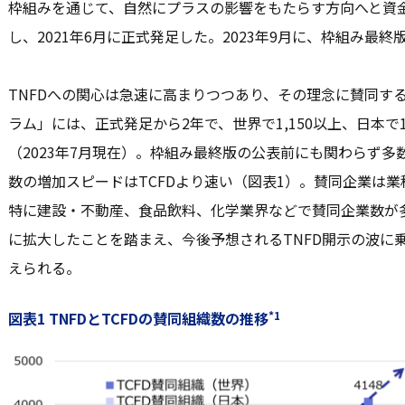
枠組みを通じて、自然にプラスの影響をもたらす方向へと資
し、2021年6月に正式発足した。2023年9月に、枠組み最
TNFDへの関心は急速に高まりつつあり、その理念に賛同する
ラム」には、正式発足から2年で、世界で1,150以上、日本で
（2023年7月現在）。枠組み最終版の公表前にも関わらず
数の増加スピードはTCFDより速い（図表1）。賛同企業は
特に建設・不動産、食品飲料、化学業界などで賛同企業数が多
に拡大したことを踏まえ、今後予想されるTNFD開示の波に
えられる。
図表1 TNFDとTCFDの賛同組織数の推移
*1