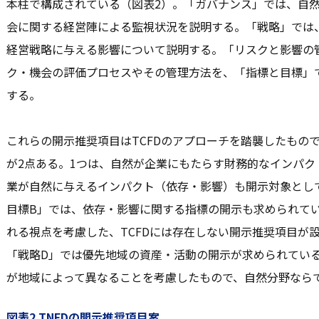
本柱で構成されている（図表2）。「ガバナンス」では、自
会に関する経営陣による監視状況を説明する。「戦略」では
経営戦略に与える影響について説明する。「リスクと影響の
ク・機会の評価プロセスやその管理方法を、「指標と目標」
する。
これらの開示推奨項目はTCFDのアプローチを踏襲したもので
が2点ある。1つは、自然が企業にもたらす財務的なインパ
業が自然に与えるインパクト（依存・影響）も開示対象とし
目標B」では、依存・影響に関する指標の開示も求められて
れる視点を考慮した、TCFDには存在しない開示推奨項目が
「戦略D」では優先地域の資産・活動の開示が求められてい
が地域によって異なることを考慮したもので、自然分野なら
図表2 TNFDの開示推奨項目案