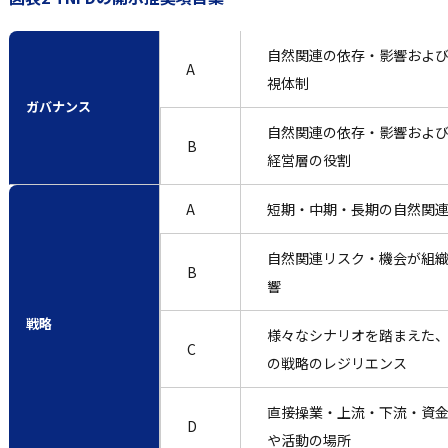
自然関連の依存・影響およ
A
視体制
ガバナンス
自然関連の依存・影響およ
B
経営層の役割
A
短期・中期・長期の自然関
自然関連リスク・機会が組
B
響
戦略
様々なシナリオを踏まえた
C
の戦略のレジリエンス
直接操業・上流・下流・資
D
や活動の場所