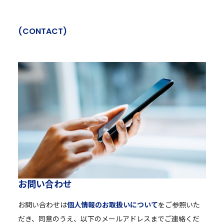
(
C
O
N
T
A
C
T
)
お
問
い
合
わ
せ
お問い合わせは
個人情報のお取扱いについて
をご参照いた
だき、同意のうえ、以下のメールアドレスまでご連絡くだ