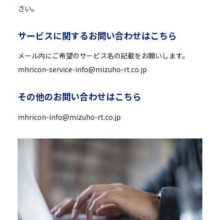
さい。
サ
ー
ビ
ス
に
関
す
る
お
問
い
合
わ
せ
は
こ
ち
ら
メール内にご希望のサービス名の記載をお願いします。
mhricon-service-info@mizuho-rt.co.jp
そ
の
他
の
お
問
い
合
わ
せ
は
こ
ち
ら
mhricon-info@mizuho-rt.co.jp