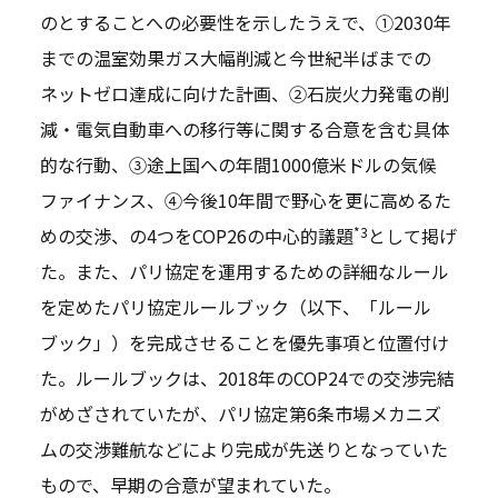
のとすることへの必要性を示したうえで、①2030年
までの温室効果ガス大幅削減と今世紀半ばまでの
ネットゼロ達成に向けた計画、②石炭火力発電の削
減・電気自動車への移行等に関する合意を含む具体
的な行動、③途上国への年間1000億米ドルの気候
ファイナンス、④今後10年間で野心を更に高めるた
*3
めの交渉、の4つをCOP26の中心的議題
として掲げ
た。また、パリ協定を運用するための詳細なルール
を定めたパリ協定ルールブック（以下、「ルール
ブック」）を完成させることを優先事項と位置付け
た。ルールブックは、2018年のCOP24での交渉完結
がめざされていたが、パリ協定第6条市場メカニズ
ムの交渉難航などにより完成が先送りとなっていた
もので、早期の合意が望まれていた。