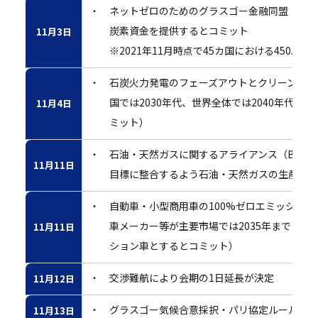
ネットゼロのためのグラスゴー金融同盟（GFA
炭素資金を提供するとコミット
11月3日
※2021年11月時点で45カ国における450以上
石炭火力発電のフェーズアウトとクリーン電力
国では2030年代、世界全体では2040年代
11月4日
ミット）
石油・天然ガスに関するアライアンス（Beyond Oi
11月11日
目標に整合するよう石油・天然ガスの生産・探
自動車・小型商用車の100%ゼロエミッション
車メーカー等が主要市場では2035年までに、
11月11日
ション車とするとコミット）
交渉難航により会期の1日延長が決定
11月12日
グラスゴー気候合意採択・パリ協定ルールブック
11月13日