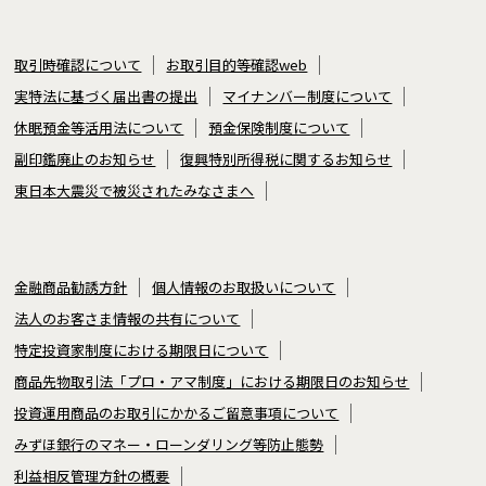
取引時確認について
お取引目的等確認web
実特法に基づく届出書の提出
マイナンバー制度について
休眠預金等活用法について
預金保険制度について
副印鑑廃止のお知らせ
復興特別所得税に関するお知らせ
東日本大震災で被災されたみなさまへ
金融商品勧誘方針
個人情報のお取扱いについて
法人のお客さま情報の共有について
特定投資家制度における期限日について
商品先物取引法「プロ・アマ制度」における期限日のお知らせ
投資運用商品のお取引にかかるご留意事項について
みずほ銀行のマネー・ローンダリング等防止態勢
利益相反管理方針の概要