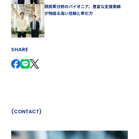
脱炭素分野のパイオニア。豊富な支援実績
が物語る高い信頼と牽引力
SHARE
(
C
O
N
T
A
C
T
)