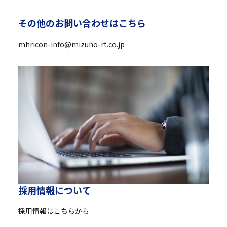
そ
の
他
の
お
問
い
合
わ
せ
は
こ
ち
ら
mhricon-info@mizuho-rt.co.jp
採
用
情
報
に
つ
い
て
採用情報はこちらから