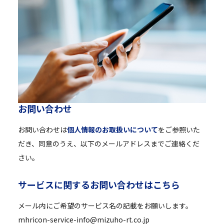
お
問
い
合
わ
せ
お問い合わせは
個人情報のお取扱いについて
をご参照いた
だき、同意のうえ、以下のメールアドレスまでご連絡くだ
さい。
サ
ー
ビ
ス
に
関
す
る
お
問
い
合
わ
せ
は
こ
ち
ら
メール内にご希望のサービス名の記載をお願いします。
mhricon-service-info@mizuho-rt.co.jp