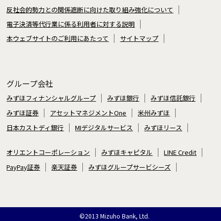
反社会的勢力との関係遮断に向けた取り組み強化について
電子決済等代行業に係る利用者に対する説明
本ウェブサイトのご利用にあたって
サイトマップ
グループ会社
みずほフィナンシャルグループ
みずほ銀行
みずほ信託銀行
みずほ証券
アセットマネジメントOne
米州みずほ
日本カストディ銀行
MIデジタルサービス
みずほリース
オリエントコーポレーション
みずほキャピタル
LINE Credit
PayPay証券
楽天証券
みずほグループサービシーズ
©2013 Mizuho Bank, Ltd.