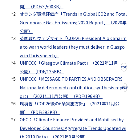
開）（PDF/3,500KB）
*2
オランダ環境評価庁「Trends in Global CO2 and Total
Greenhouse Gas Emissions; 2020 Report」（2020年
公開）
*3
英国政府ウェブサイト「COP26 President Alok Sharm
a to warn world leaders they must deliver in Glasgo
w in Paris speech」
*4
UNFCCC「Glasgow Climate Pact」（2021年11月
公開）（PDF/135KB）
*5
UNFCCC「MESSAGE TO PARTIES AND OBSERVERS
Nationally determined contribution synthesis rep
ort」（2021年11月公開）（PDF/196KB）
*6
環境省「COP26後の6条実施方針」（2021年11月公
開）（PDF/292KB）
*7
OECD「Climate Finance Provided and Mobilised by
Developed Countries: Aggregate Trends Updated wi
th 2019 Data」（2021年9月公開）