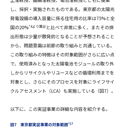
上准教授、醍醐准教授、菊池准教授とともに提案
し、採択・実施されたものである。東京都の太陽光
発電設備の導入容量に係る住宅用の比率は75%と全
*4より算出
国の20%
と比べて非常に多く、またその排
出形態は少量が散発的となることが予想されること
から、問題意識は前節の取り組みと共通している。
この取り組みの特徴はその対象範囲がさらに広い点
で、使用済みとなった太陽電池モジュールの取り外
しからリサイクルやリユースなどの循環利用までを
対象とし、さらにそのプロセスを対象にライフサイ
クルアセスメント（LCA）も実施している（図7）。
以下に、この実証事業の詳細な内容を紹介する。
*17
図7 東京都実証事業の対象範囲