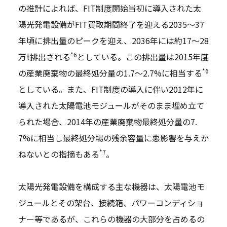
の推計によれば、FIT制度開始当初に導入された太
陽光発電設備がFIT買取期間終了を迎える2035～37
年頃に排出量のピークを迎え、2036年には約17～28
*6
万t排出される
としている。この排出量は2015年度
*6
の産業廃棄物の最終処分量の1.7～2.7%に相当する
としている。また、FIT制度の導入に伴い2012年に
導入された太陽電池モジュールがそのまま埋め立て
られた場合、2014年の産業廃棄物最終処分量の7.
7%に相当し最終処分場の残余容量に悪影響を与えか
*7
ねないとの指摘もある
。
太陽光発電設備を構成する主な機器は、太陽電池モ
ジュールとその架台、接続箱、パワーコンディショ
ナー等であるが、これらの機器の大部分を占めるの