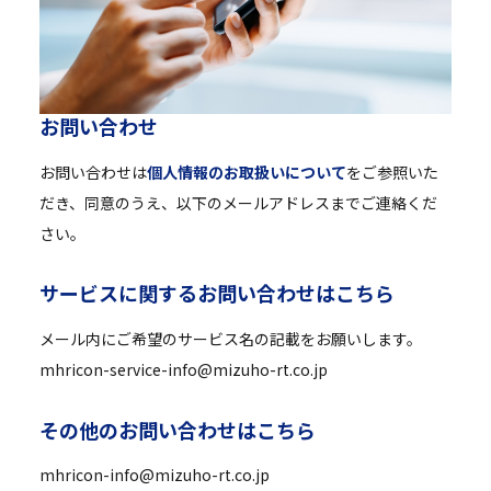
お
問
い
合
わ
せ
お問い合わせは
個人情報のお取扱いについて
をご参照いた
だき、同意のうえ、以下のメールアドレスまでご連絡くだ
さい。
サ
ー
ビ
ス
に
関
す
る
お
問
い
合
わ
せ
は
こ
ち
ら
メール内にご希望のサービス名の記載をお願いします。
mhricon-service-info@mizuho-rt.co.jp
そ
の
他
の
お
問
い
合
わ
せ
は
こ
ち
ら
mhricon-info@mizuho-rt.co.jp