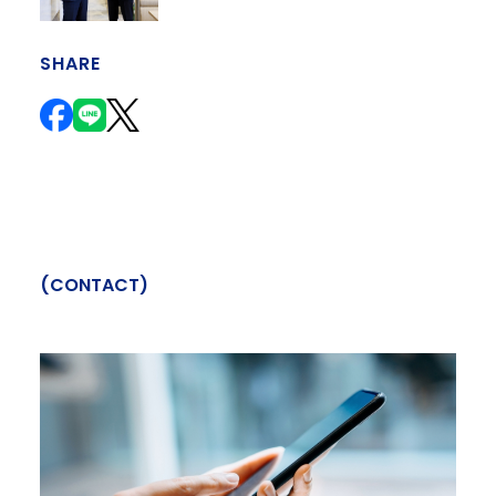
SHARE
(
C
O
N
T
A
C
T
)