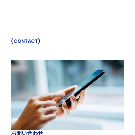
(
C
O
N
T
A
C
T
)
お
問
い
合
わ
せ