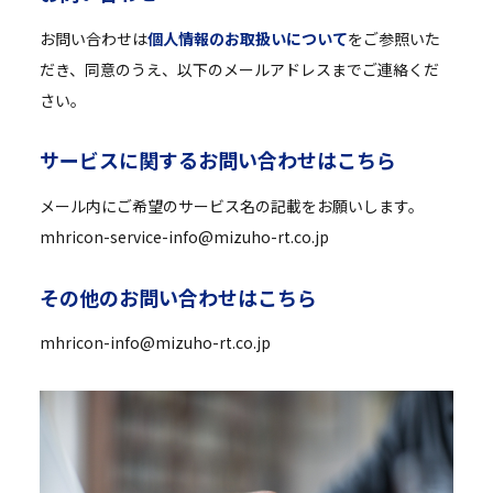
お問い合わせは
個人情報のお取扱いについて
をご参照いた
だき、同意のうえ、以下のメールアドレスまでご連絡くだ
さい。
サ
ー
ビ
ス
に
関
す
る
お
問
い
合
わ
せ
は
こ
ち
ら
メール内にご希望のサービス名の記載をお願いします。
mhricon-service-info@mizuho-rt.co.jp
そ
の
他
の
お
問
い
合
わ
せ
は
こ
ち
ら
mhricon-info@mizuho-rt.co.jp