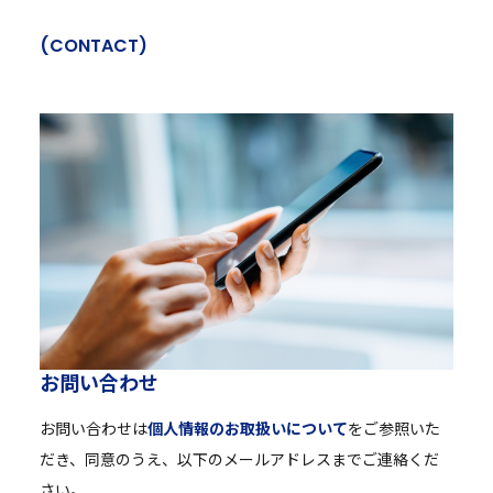
(
C
O
N
T
A
C
T
)
お
問
い
合
わ
せ
お問い合わせは
個人情報のお取扱いについて
をご参照いた
だき、同意のうえ、以下のメールアドレスまでご連絡くだ
さい。