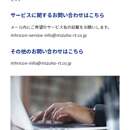
サ
ー
ビ
ス
に
関
す
る
お
問
い
合
わ
せ
は
こ
ち
ら
メール内にご希望のサービス名の記載をお願いします。
mhricon-service-info@mizuho-rt.co.jp
そ
の
他
の
お
問
い
合
わ
せ
は
こ
ち
ら
mhricon-info@mizuho-rt.co.jp