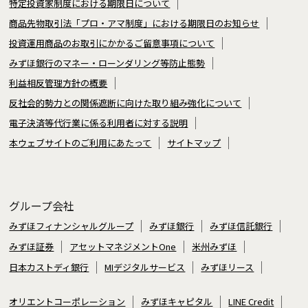
特定投資家制度における期限日について
商品先物取引法「プロ・アマ制度」における期限日のお知らせ
投資運用商品のお取引にかかるご留意事項について
みずほ銀行のマネー・ローンダリング等防止態勢
利益相反管理方針の概要
反社会的勢力との関係遮断に向けた取り組み強化について
電子決済等代行業に係る利用者に対する説明
本ウェブサイトのご利用にあたって
サイトマップ
グループ会社
みずほフィナンシャルグループ
みずほ銀行
みずほ信託銀行
みずほ証券
アセットマネジメントOne
米州みずほ
日本カストディ銀行
MIデジタルサービス
みずほリース
オリエントコーポレーション
みずほキャピタル
LINE Credit