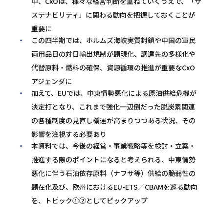
中、CxOは、様々な経営判断を重ねていくうえで、「サ
ステナビリティ」に関わる動向を把握しておくことが
重要に
この四半期では、ホルムズ海峡実質封鎖や中国の軍民
両用品目の対日輸出規制が顕現化、調達先の多様化や
代替原料・燃料の確保、資源循環の推進が重要なCxO
アジェンダに
加えて、EUでは、中東情勢悪化による原油供給危機が
決定打となり、これまで強化一辺倒だった脱炭素関連
の各種制度の見直し機運が高まりつつある状況、その
影響を注視する必要あり
本資料では、今後の経営・事業戦略等を検討・立案・
推進する際のポイントになると考えられる、中東情勢
悪化に伴う石油依存原料（ナフサ等）供給の脆弱性の
顕在化及び、欧州におけるEU-ETS／CBAMを巡る動向
を、トピック①②としてピックアップ