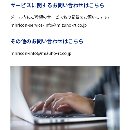
サ
ー
ビ
ス
に
関
す
る
お
問
い
合
わ
せ
は
こ
ち
ら
メール内にご希望のサービス名の記載をお願いします。
mhricon-service-info@mizuho-rt.co.jp
そ
の
他
の
お
問
い
合
わ
せ
は
こ
ち
ら
mhricon-info@mizuho-rt.co.jp