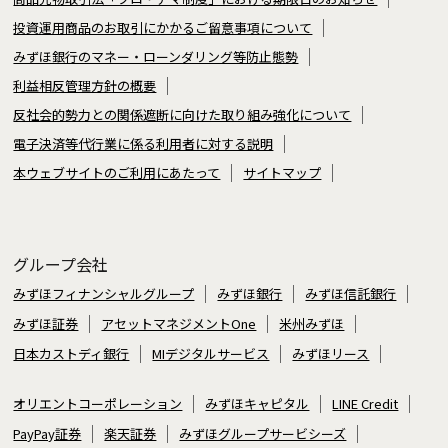
投資運用商品のお取引にかかるご留意事項について
みずほ銀行のマネー・ローンダリング等防止態勢
利益相反管理方針の概要
反社会的勢力との関係遮断に向けた取り組み強化について
電子決済等代行業に係る利用者に対する説明
本ウェブサイトのご利用にあたって
サイトマップ
グループ会社
みずほフィナンシャルグループ
みずほ銀行
みずほ信託銀行
みずほ証券
アセットマネジメントOne
米州みずほ
日本カストディ銀行
MIデジタルサービス
みずほリース
オリエントコーポレーション
みずほキャピタル
LINE Credit
PayPay証券
楽天証券
みずほグループサービシーズ