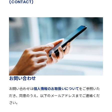
(
C
O
N
T
A
C
T
)
お
問
い
合
わ
せ
お問い合わせは
個人情報のお取扱いについて
をご参照いた
だき、同意のうえ、以下のメールアドレスまでご連絡くだ
さい。