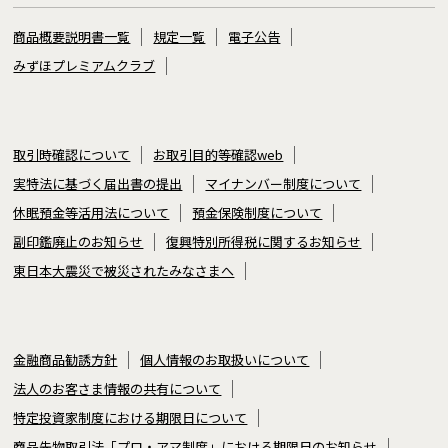
商品概要説明書一覧
規定一覧
電子公告
みずほプレミアムクラブ
取引時確認について
お取引目的等確認web
実特法に基づく届出書の提出
マイナンバー制度について
休眠預金等活用法について
預金保険制度について
副印鑑廃止のお知らせ
復興特別所得税に関するお知らせ
東日本大震災で被災されたみなさまへ
金融商品勧誘方針
個人情報のお取扱いについて
法人のお客さま情報の共有について
特定投資家制度における期限日について
商品先物取引法「プロ・アマ制度」における期限日のお知らせ