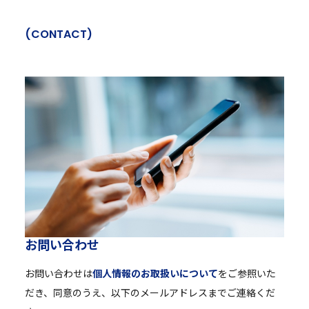
(
C
O
N
T
A
C
T
)
お
問
い
合
わ
せ
お問い合わせは
個人情報のお取扱いについて
をご参照いた
だき、同意のうえ、以下のメールアドレスまでご連絡くだ