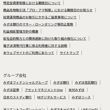
特定投資家制度における期限日について
商品先物取引法「プロ・アマ制度」における期限日のお知らせ
投資運用商品のお取引にかかるご留意事項について
みずほ銀行のマネー・ローンダリング等防止態勢
利益相反管理方針の概要
反社会的勢力との関係遮断に向けた取り組み強化について
電子決済等代行業に係る利用者に対する説明
本ウェブサイトのご利用にあたって
サイトマップ
グループ会社
みずほフィナンシャルグループ
みずほ銀行
みずほ信託銀行
みずほ証券
アセットマネジメントOne
米州みずほ
日本カストディ銀行
MIデジタルサービス
みずほリース
オリエントコーポレーション
みずほキャピタル
LINE Credit