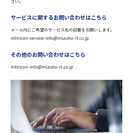
さい。
サ
ー
ビ
ス
に
関
す
る
お
問
い
合
わ
せ
は
こ
ち
ら
メール内にご希望のサービス名の記載をお願いします。
mhricon-service-info@mizuho-rt.co.jp
そ
の
他
の
お
問
い
合
わ
せ
は
こ
ち
ら
mhricon-info@mizuho-rt.co.jp