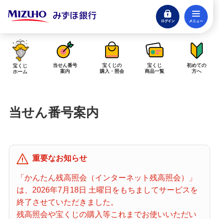
ログイン
メ
閉じる
みずほダイレクトログイン
当せん番号
宝くじの
宝くじ
初めての
宝くじ
案内
購入・照会
商品一覧
方へ
ホーム
インターネットで販売予定の宝くじ
当せん番号案内
当せん金の受取方法について
「金額が合わない」「入金されていない」にお答えします。
購入した宝くじの確認方法について
重要なお知らせ
「代金が引き落としされない」「購入明細に表示されない」にお答えしま
す。
「かんたん残高照会（インターネット残高照会）」
は、2026年7月18日 土曜日をもちましてサービスを
宝くじホーム
終了させていただきました。
残高照会や宝くじの購入等これまでお使いいただい