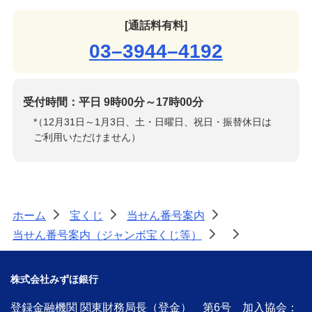
[通話料有料]
03–3944–4192
受付時間：平日 9時00分～17時00分
*
（12月31日～1月3日、土・日曜日、祝日・振替休日は
ご利用いただけません）
ホーム
宝くじ
当せん番号案内
>
>
>
当せん番号案内（ジャンボ宝くじ等）
>
>
株式会社みずほ銀行
登録金融機関 関東財務局長（登金） 第6号 加入協会：