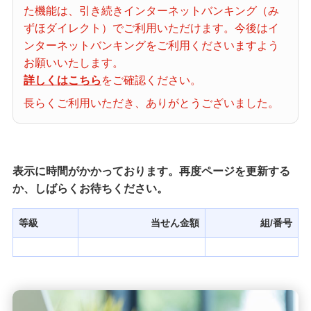
た機能は、引き続きインターネットバンキング（み
当せん番号案内
ずほダイレクト）でご利用いただけます。今後はイ
ンターネットバンキングをご利用くださいますよう
宝くじの購入・照会
お願いいたします。
詳しくはこちら
をご確認ください。
長らくご利用いただき、ありがとうございました。
宝くじ商品一覧
初めての方へ
表示に時間がかかっております。再度ページを更新する
か、しばらくお待ちください。
みずほ銀行店舗・ATM
等級
当せん金額
組/番号
みずほATM宝くじサービス