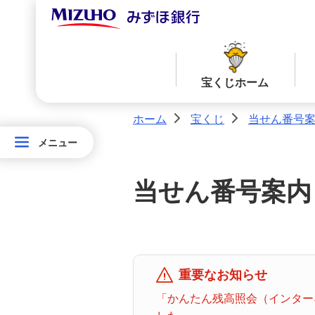
宝くじホーム
ホーム
宝くじ
当せん番号
>
>
メニュー
メニュー
宝
当せん番号案内TOPへ
宝くじ商品一覧TOPへ
く
当せん番号案内
じ
ロト７
ロト６
ホ
ー
ム
ミニロト
ビンゴ５
重要なお知らせ
「かんたん残高照会（インターネ
みずほ
ダイレ