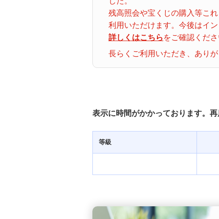
した。
ナンバーズ３
クトロ
残高照会や宝くじの購入等これ
グイン
利用いただけます。今後はイン
詳しくはこちら
をご確認くださ
着せかえクーちゃん
当せん番号案内
長らくご利用いただき、ありが
宝くじの購入・照会
宝くじ商品一覧
表示に時間がかかっております。再
初めての方へ
等級
みずほ銀行店舗・ATM
みずほATM宝くじサービス
発売スケジュール