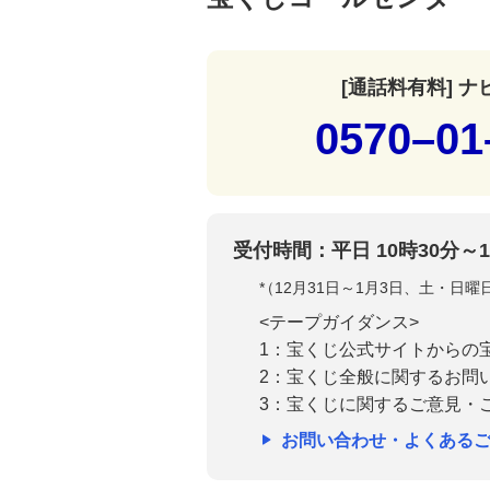
[通話料有料] 
0570–01
受付時間：平日 10時30分～1
*
（12月31日～1月3日、土・日
<テープガイダンス>
1：宝くじ公式サイトからの
2：宝くじ全般に関するお問
3：宝くじに関するご意見・
お問い合わせ・よくある