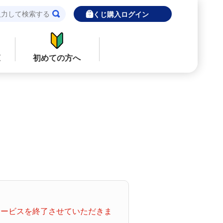
宝くじ購入ログイン
覧
初めての方へ
閉じる
閉じる
ロト７
インターネットで販売予定の宝くじ
当せん金の受取方法について
ナンバーズ
「金額が合わない」「入金されていな
い」にお答えします。
購入した宝くじの確認方法について
着せかえクーちゃん
「代金が引き落としされない」「購入明
てサービスを終了させていただきま
細に表示されない」にお答えします。