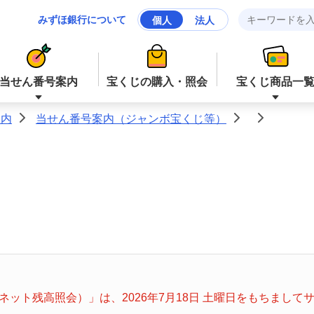
みずほ銀行について
個人
法人
当せん番号案内
宝くじの購入・照会
宝くじ商品一
案内
当せん番号案内（ジャンボ宝くじ等）
>
>
>
ジャンボ宝くじ等
ジャンボ宝くじ等
ロト６
ミニロト
ナンバーズ４
スクラッチ
ット残高照会）」は、2026年7月18日 土曜日をもちまし