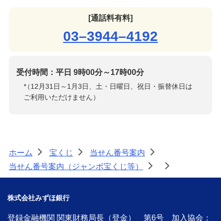
[通話料有料]
03–3944–4192
受付時間：平日 9時00分～17時00分
*
（12月31日～1月3日、土・日曜日、祝日・振替休日は
ご利用いただけません）
ホーム
宝くじ
当せん番号案内
>
>
>
当せん番号案内（ジャンボ宝くじ等）
>
>
株式会社みずほ銀行
登録金融機関 関東財務局長（登金） 第6号 加入協会：