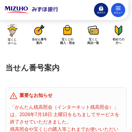
ログイン
メ
閉じる
みずほダイレクトログイン
当せん番号
宝くじの
宝くじ
初めての
宝くじ
案内
購入・照会
商品一覧
方へ
ホーム
インターネットで販売予定の宝くじ
当せん番号案内
当せん金の受取方法について
「金額が合わない」「入金されていない」にお答えします。
購入した宝くじの確認方法について
重要なお知らせ
「代金が引き落としされない」「購入明細に表示されない」にお答えしま
す。
「かんたん残高照会（インターネット残高照会）」
は、2026年7月18日 土曜日をもちましてサービスを
宝くじホーム
終了させていただきました。
残高照会や宝くじの購入等これまでお使いいただい