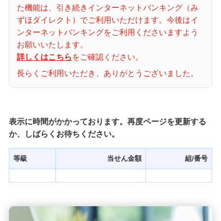
た機能は、引き続きインターネットバンキング（み
当せん番号案内
ずほダイレクト）でご利用いただけます。今後はイ
ンターネットバンキングをご利用くださいますよう
宝くじの購入・照会
お願いいたします。
詳しくはこちら
をご確認ください。
長らくご利用いただき、ありがとうございました。
宝くじ商品一覧
初めての方へ
表示に時間がかかっております。再度ページを更新する
か、しばらくお待ちください。
みずほ銀行店舗・ATM
等級
当せん金額
組/番号
みずほATM宝くじサービス