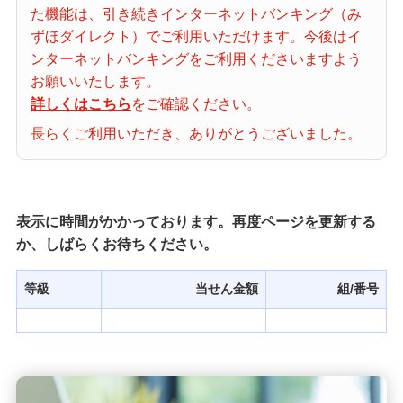
た機能は、引き続きインターネットバンキング（み
当せん番号案内
ずほダイレクト）でご利用いただけます。今後はイ
ンターネットバンキングをご利用くださいますよう
宝くじの購入・照会
お願いいたします。
詳しくはこちら
をご確認ください。
長らくご利用いただき、ありがとうございました。
宝くじ商品一覧
初めての方へ
表示に時間がかかっております。再度ページを更新する
か、しばらくお待ちください。
みずほ銀行店舗・ATM
等級
当せん金額
組/番号
みずほATM宝くじサービス