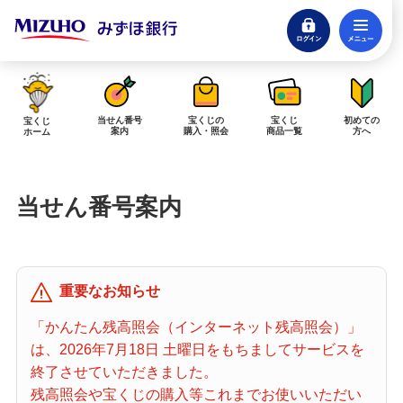
ログイン
メ
閉じる
みずほダイレクトログイン
当せん番号
宝くじの
宝くじ
初めての
宝くじ
案内
購入・照会
商品一覧
方へ
ホーム
インターネットで販売予定の宝くじ
当せん番号案内
当せん金の受取方法について
「金額が合わない」「入金されていない」にお答えします。
購入した宝くじの確認方法について
重要なお知らせ
「代金が引き落としされない」「購入明細に表示されない」にお答えしま
す。
「かんたん残高照会（インターネット残高照会）」
は、2026年7月18日 土曜日をもちましてサービスを
宝くじホーム
終了させていただきました。
残高照会や宝くじの購入等これまでお使いいただい