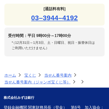
[通話料有料]
03–3944–4192
受付時間：平日 9時00分～17時00分
*
（12月31日～1月3日、土・日曜日、祝日・振替休日は
ご利用いただけません）
ホーム
宝くじ
当せん番号案内
>
>
>
当せん番号案内（ジャンボ宝くじ等）
>
>
株式会社みずほ銀行
登録金融機関 関東財務局長（登金） 第6号 加入協会：