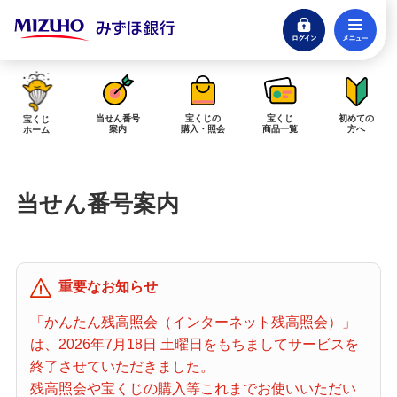
ログイン
メ
閉じる
みずほダイレクトログイン
当せん番号
宝くじの
宝くじ
初めての
宝くじ
案内
購入・照会
商品一覧
方へ
ホーム
インターネットで販売予定の宝くじ
当せん番号案内
当せん金の受取方法について
「金額が合わない」「入金されていない」にお答えします。
購入した宝くじの確認方法について
重要なお知らせ
「代金が引き落としされない」「購入明細に表示されない」にお答えしま
す。
「かんたん残高照会（インターネット残高照会）」
は、2026年7月18日 土曜日をもちましてサービスを
宝くじホーム
終了させていただきました。
残高照会や宝くじの購入等これまでお使いいただい