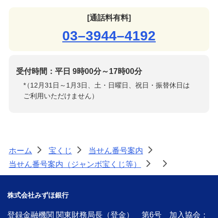
[通話料有料]
03–3944–4192
受付時間：平日 9時00分～17時00分
*
（12月31日～1月3日、土・日曜日、祝日・振替休日は
ご利用いただけません）
ホーム
宝くじ
当せん番号案内
>
>
>
当せん番号案内（ジャンボ宝くじ等）
>
>
株式会社みずほ銀行
登録金融機関 関東財務局長（登金） 第6号 加入協会：