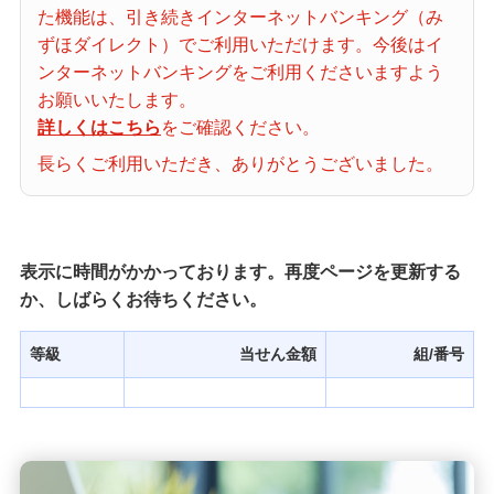
た機能は、引き続きインターネットバンキング（み
当せん番号案内
ずほダイレクト）でご利用いただけます。今後はイ
ンターネットバンキングをご利用くださいますよう
宝くじの購入・照会
お願いいたします。
詳しくはこちら
をご確認ください。
長らくご利用いただき、ありがとうございました。
宝くじ商品一覧
初めての方へ
表示に時間がかかっております。再度ページを更新する
か、しばらくお待ちください。
みずほ銀行店舗・ATM
等級
当せん金額
組/番号
みずほATM宝くじサービス