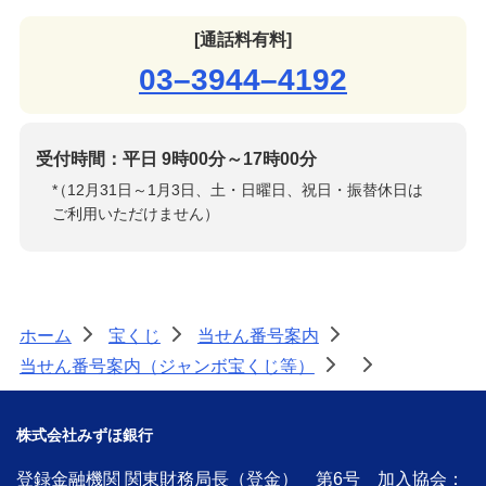
[通話料有料]
03–3944–4192
受付時間：平日 9時00分～17時00分
*
（12月31日～1月3日、土・日曜日、祝日・振替休日は
ご利用いただけません）
ホーム
宝くじ
当せん番号案内
>
>
>
当せん番号案内（ジャンボ宝くじ等）
>
>
株式会社みずほ銀行
登録金融機関 関東財務局長（登金） 第6号 加入協会：