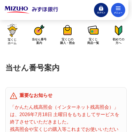
ログイン
メ
閉じる
みずほダイレクトログイン
当せん番号
宝くじの
宝くじ
初めての
宝くじ
案内
購入・照会
商品一覧
方へ
ホーム
インターネットで販売予定の宝くじ
当せん番号案内
当せん金の受取方法について
「金額が合わない」「入金されていない」にお答えします。
購入した宝くじの確認方法について
重要なお知らせ
「代金が引き落としされない」「購入明細に表示されない」にお答えしま
す。
「かんたん残高照会（インターネット残高照会）」
は、2026年7月18日 土曜日をもちましてサービスを
宝くじホーム
終了させていただきました。
残高照会や宝くじの購入等これまでお使いいただい