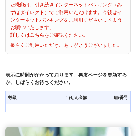
た機能は、引き続きインターネットバンキング（み
当せん番号案内
ずほダイレクト）でご利用いただけます。今後はイ
ンターネットバンキングをご利用くださいますよう
宝くじの購入・照会
お願いいたします。
詳しくはこちら
をご確認ください。
長らくご利用いただき、ありがとうございました。
宝くじ商品一覧
初めての方へ
表示に時間がかかっております。再度ページを更新する
か、しばらくお待ちください。
みずほ銀行店舗・ATM
等級
当せん金額
組/番号
みずほATM宝くじサービス