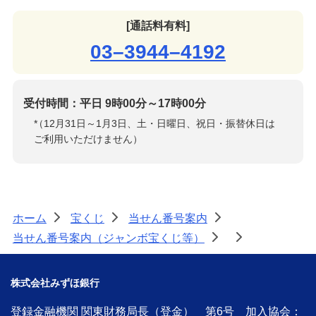
[通話料有料]
03–3944–4192
受付時間：平日 9時00分～17時00分
*
（12月31日～1月3日、土・日曜日、祝日・振替休日は
ご利用いただけません）
ホーム
宝くじ
当せん番号案内
>
>
>
当せん番号案内（ジャンボ宝くじ等）
>
>
株式会社みずほ銀行
登録金融機関 関東財務局長（登金） 第6号 加入協会：