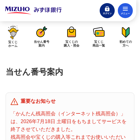
ログイン
メ
閉じる
みずほダイレクトログイン
当せん番号
宝くじの
宝くじ
初めての
宝くじ
案内
購入・照会
商品一覧
方へ
ホーム
インターネットで販売予定の宝くじ
当せん番号案内
当せん金の受取方法について
「金額が合わない」「入金されていない」にお答えします。
購入した宝くじの確認方法について
重要なお知らせ
「代金が引き落としされない」「購入明細に表示されない」にお答えしま
す。
「かんたん残高照会（インターネット残高照会）」
は、2026年7月18日 土曜日をもちましてサービスを
宝くじホーム
終了させていただきました。
残高照会や宝くじの購入等これまでお使いいただい