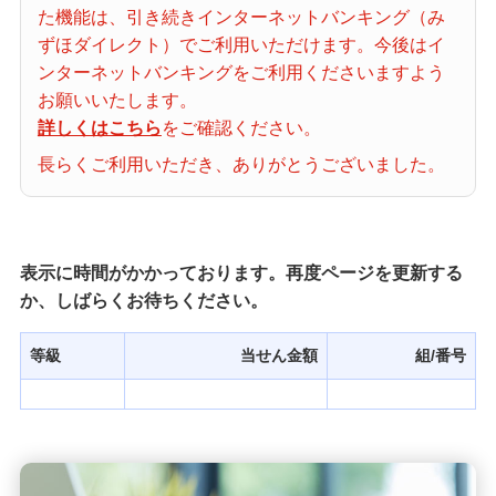
た機能は、引き続きインターネットバンキング（み
当せん番号案内
ずほダイレクト）でご利用いただけます。今後はイ
ンターネットバンキングをご利用くださいますよう
宝くじの購入・照会
お願いいたします。
詳しくはこちら
をご確認ください。
長らくご利用いただき、ありがとうございました。
宝くじ商品一覧
初めての方へ
表示に時間がかかっております。再度ページを更新する
か、しばらくお待ちください。
みずほ銀行店舗・ATM
等級
当せん金額
組/番号
みずほATM宝くじサービス